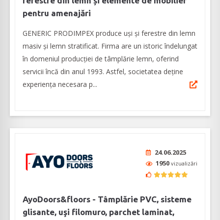
ferestre din lemn și elemente de mobilier
pentru amenajări
GENERIC PRODIMPEX produce uşi şi ferestre din lemn
masiv şi lemn stratificat. Firma are un istoric îndelungat
în domeniul producției de tâmplărie lemn, oferind
servicii încă din anul 1993. Astfel, societatea deține
experiența necesara p...
24.06.2025
1950
vizualizări
AyoDoors&floors - Tâmplărie PVC, sisteme
glisante, uşi filomuro, parchet laminat,