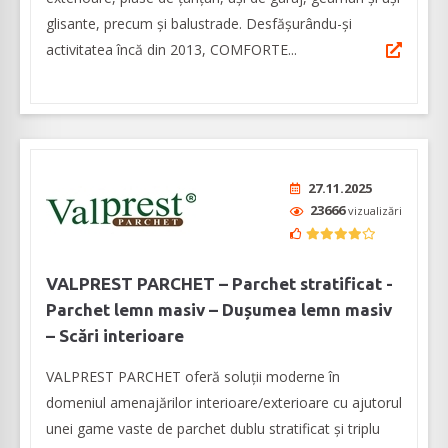
glisante, precum și balustrade. Desfășurându-și
activitatea încă din 2013, COMFORTE...
27.11.2025
23666
vizualizări
VALPREST PARCHET – Parchet stratificat -
Parchet lemn masiv – Dușumea lemn masiv
– Scări interioare
VALPREST PARCHET oferă soluții moderne în
domeniul amenajărilor interioare/exterioare cu ajutorul
unei game vaste de parchet dublu stratificat și triplu