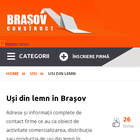
CATEGORII
ÎNSCRIERE FIRMĂ
HOME
USI
USI DIN LEMN
Uși din lemn în Brașov
Adrese și informații complete de
26
contact firme ce au ca obiect de
firme
activitate comercializarea, distribuția
sau producția de uși din lemn în