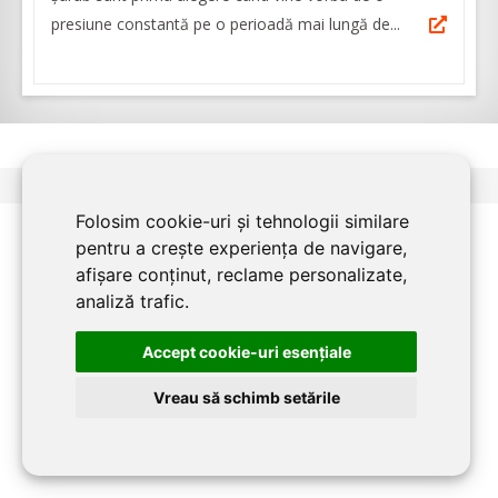
presiune constantă pe o perioadă mai lungă de...
<
1
2
3
>
Folosim cookie-uri și tehnologii similare
pentru a crește experiența de navigare,
afișare conținut, reclame personalizate,
PENTRU FIRME:
analiză trafic.
Home
Accept cookie-uri esenţiale
Despre BRASOV CONSTRUCT
Vreau să schimb setările
Inscriere firmă în BRASOV CONSTRUCT
Contact redacţia BRASOV CONSTRUCT