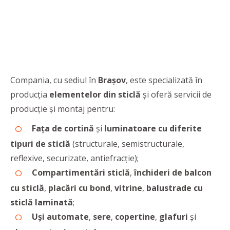
Compania, cu sediul în
Brașov
, este specializată în
producţia
elementelor din sticlă
și oferă servicii de
producţie și montaj pentru:
Fața de cortină
şi
luminatoare cu diferite
tipuri de sticlă
(structurale, semistructurale,
reflexive, securizate, antiefracție);
Compartimentări sticlă
,
închideri de balcon
cu sticlă
,
placări cu bond
,
vitrine
,
balustrade cu
sticlă laminată
;
Uși automate
,
sere
,
copertine
,
glafuri
și