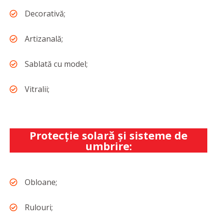
Decorativă;
Artizanală;
Sablată cu model;
Vitralii;
Protecţie solară şi sisteme de
umbrire:
Obloane;
Rulouri;