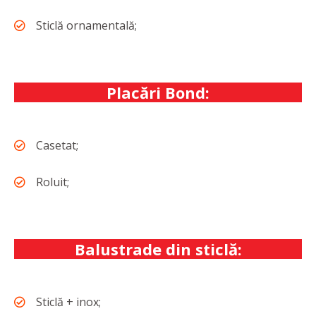
Sticlă ornamentală;
Placări Bond:
Casetat;
Roluit;
Balustrade din sticlă:
Sticlă + inox;