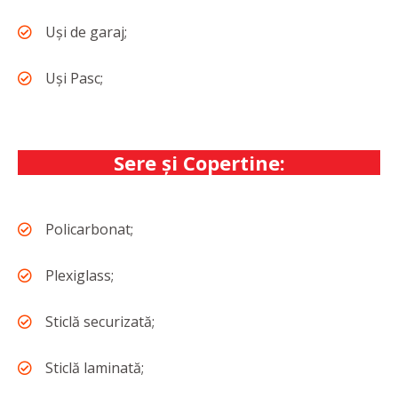
Uși de garaj;
Uși Pasc;
Sere și Copertine:
Policarbonat;
Plexiglass;
Sticlă securizată;
Sticlă laminată;