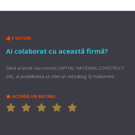
5 VOTURI
Ai colaborat cu această firmă?
Dacă ai lucrat sau cunoşti CAPITAL NATIONAL CONSTRUCT
SRL, ai posibilitatea să oferi un vot/rating. Îți mulțumim!
ACORDĂ UN RATING: