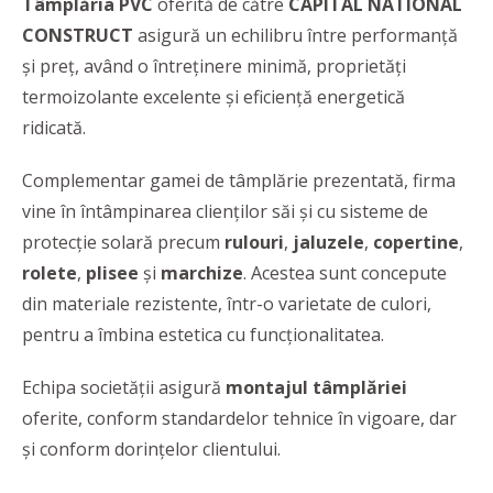
Tâmplăria PVC
oferită de către
CAPITAL NATIONAL
CONSTRUCT
asigură un echilibru între performanţă
şi preţ, având o întreţinere minimă, proprietăţi
termoizolante excelente şi eficienţă energetică
ridicată.
Complementar gamei de tâmplărie prezentată, firma
vine în întâmpinarea clienţilor săi şi cu sisteme de
protecţie solară precum
rulouri
,
jaluzele
,
copertine
,
rolete
,
plisee
şi
marchize
. Acestea sunt concepute
din materiale rezistente, într-o varietate de culori,
pentru a îmbina estetica cu funcţionalitatea.
Echipa societăţii asigură
montajul tâmplăriei
oferite, conform standardelor tehnice în vigoare, dar
şi conform dorinţelor clientului.