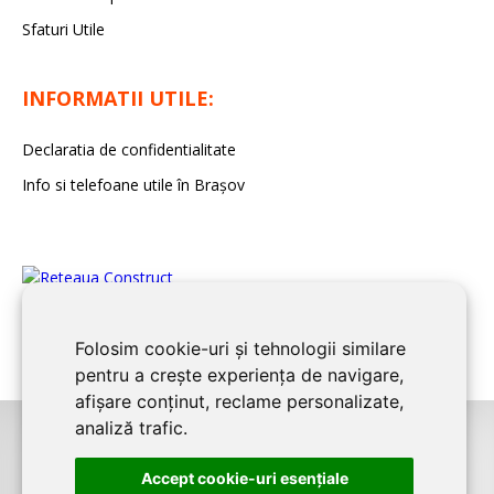
Sfaturi Utile
INFORMATII UTILE:
Declaratia de confidentialitate
Info si telefoane utile în Braşov
Folosim cookie-uri și tehnologii similare
pentru a crește experiența de navigare,
afișare conținut, reclame personalizate,
analiză trafic.
©2008-2026
BRASOV CONSTRUCT
este un serviciu de promovare online
Accept cookie-uri esenţiale
pentru firme. Proiect digital dezvoltat de
LIVE COMMUNICATIONS SRL
,