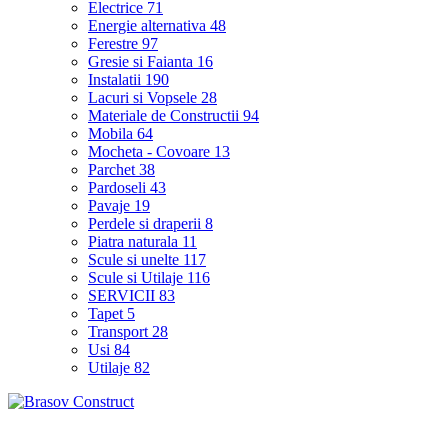
Electrice
71
Energie alternativa
48
Ferestre
97
Gresie si Faianta
16
Instalatii
190
Lacuri si Vopsele
28
Materiale de Constructii
94
Mobila
64
Mocheta - Covoare
13
Parchet
38
Pardoseli
43
Pavaje
19
Perdele si draperii
8
Piatra naturala
11
Scule si unelte
117
Scule si Utilaje
116
SERVICII
83
Tapet
5
Transport
28
Usi
84
Utilaje
82