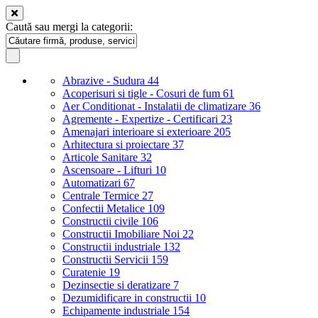
Caută sau mergi la categorii:
Abrazive - Sudura
44
Acoperisuri si tigle - Cosuri de fum
61
Aer Conditionat - Instalatii de climatizare
36
Agremente - Expertize - Certificari
23
Amenajari interioare si exterioare
205
Arhitectura si proiectare
37
Articole Sanitare
32
Ascensoare - Lifturi
10
Automatizari
67
Centrale Termice
27
Confectii Metalice
109
Constructii civile
106
Constructii Imobiliare Noi
22
Constructii industriale
132
Constructii Servicii
159
Curatenie
19
Dezinsectie si deratizare
7
Dezumidificare in constructii
10
Echipamente industriale
154