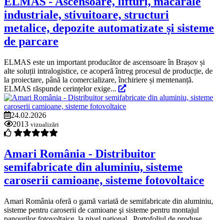
ELMAS - Ascensoare, lifturi, macarale
industriale, stivuitoare, structuri
metalice, depozite automatizate și sisteme
de parcare
ELMAS este un important producător de ascensoare în Brașov și
alte soluții intralogistice, ce acoperă întreg procesul de producție, de
la proiectare, până la comercializare, închiriere și mentenanță.
ELMAS răspunde cerințelor exige...
24.02.2026
2013
vizualizări
Amari România - Distribuitor
semifabricate din aluminiu, sisteme
caroserii camioane, sisteme fotovoltaice
Amari România oferă o gamă variată de semifabricate din aluminiu,
sisteme pentru caroserii de camioane şi sisteme pentru montajul
panourilor fotovoltaice, la nivel naţional. Portofoliul de produse