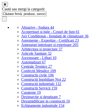
Caută sau mergi la categorii:
Abrazive - Sudura
44
Acoperisuri si tigle - Cosuri de fum
61
Aer Conditionat - Instalatii de climatizare
36
Agremente - Expertize - Certificari
23
Amenajari interioare si exterioare
205
Arhitectura si proiectare
37
Articole Sanitare
32
Ascensoare - Lifturi
10
Automatizari
67
Centrale Termice
27
Confectii Metalice
109
Constructii civile
106
Constructii Imobiliare Noi
22
Constructii industriale
132
Constructii Servicii
159
Curatenie
19
Dezinsectie si deratizare
7
Dezumidificare in constructii
10
Echipamente industriale
154