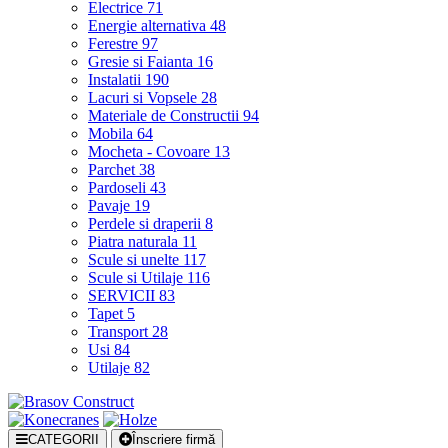
Electrice
71
Energie alternativa
48
Ferestre
97
Gresie si Faianta
16
Instalatii
190
Lacuri si Vopsele
28
Materiale de Constructii
94
Mobila
64
Mocheta - Covoare
13
Parchet
38
Pardoseli
43
Pavaje
19
Perdele si draperii
8
Piatra naturala
11
Scule si unelte
117
Scule si Utilaje
116
SERVICII
83
Tapet
5
Transport
28
Usi
84
Utilaje
82
CATEGORII
Înscriere firmă