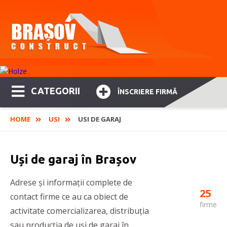
CATEGORII
ÎNSCRIERE FIRMĂ
HOME
USI
USI DE GARAJ
Uși de garaj în Brașov
Adrese și informații complete de
25
contact firme ce au ca obiect de
firme
activitate comercializarea, distribuția
sau producția de uși de garaj în