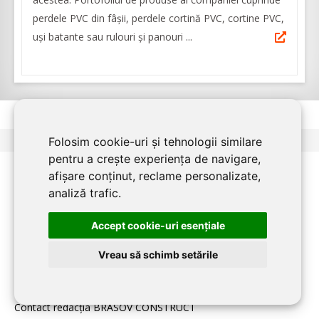
perdele PVC din fâșii, perdele cortină PVC, cortine PVC,
uși batante sau rulouri și panouri ...
<
1
2
3
>
Folosim cookie-uri și tehnologii similare
pentru a crește experiența de navigare,
afișare conținut, reclame personalizate,
analiză trafic.
PENTRU FIRME:
Accept cookie-uri esenţiale
Home
Vreau să schimb setările
Despre BRASOV CONSTRUCT
Inscriere firmă în BRASOV CONSTRUCT
Contact redacţia BRASOV CONSTRUCT