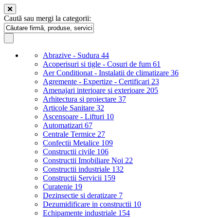
Caută sau mergi la categorii:
Abrazive - Sudura
44
Acoperisuri si tigle - Cosuri de fum
61
Aer Conditionat - Instalatii de climatizare
36
Agremente - Expertize - Certificari
23
Amenajari interioare si exterioare
205
Arhitectura si proiectare
37
Articole Sanitare
32
Ascensoare - Lifturi
10
Automatizari
67
Centrale Termice
27
Confectii Metalice
109
Constructii civile
106
Constructii Imobiliare Noi
22
Constructii industriale
132
Constructii Servicii
159
Curatenie
19
Dezinsectie si deratizare
7
Dezumidificare in constructii
10
Echipamente industriale
154