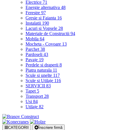
Electrice
71
Energie alternativa
48
Ferestre
97
Gresie si Faianta
16
Instalatii
190
Lacuri si Vopsele
28
Materiale de Constructii
94
Mobila
64
Mocheta - Covoare
13
Parchet
38
Pardoseli
43
Pavaje
19
Perdele si draperii
8
Piatra naturala
11
Scule si unelte
117
Scule si Utilaje
116
SERVICII
83
Tapet
5
Transport
28
Usi
84
Utilaje
82
CATEGORII
Înscriere firmă