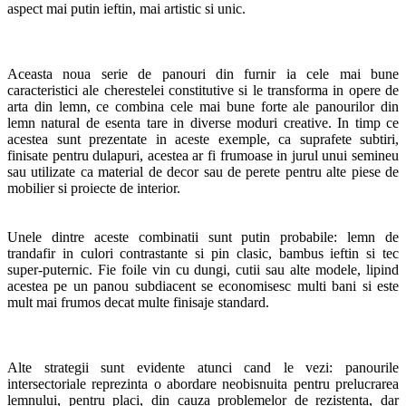
aspect mai putin ieftin, mai artistic si unic.
Aceasta noua serie de panouri din furnir ia cele mai bune
caracteristici ale cherestelei constitutive si le transforma in opere de
arta din lemn, ce combina cele mai bune forte ale panourilor din
lemn natural de esenta tare in diverse moduri creative. In timp ce
acestea sunt prezentate in aceste exemple, ca suprafete subtiri,
finisate pentru dulapuri, acestea ar fi frumoase in jurul unui semineu
sau utilizate ca material de decor sau de perete pentru alte piese de
mobilier si proiecte de interior.
Unele dintre aceste combinatii sunt putin probabile: lemn de
trandafir in culori contrastante si pin clasic, bambus ieftin si tec
super-puternic. Fie foile vin cu dungi, cutii sau alte modele, lipind
acestea pe un panou subdiacent se economisesc multi bani si este
mult mai frumos decat multe finisaje standard.
Alte strategii sunt evidente atunci cand le vezi: panourile
intersectoriale reprezinta o abordare neobisnuita pentru prelucrarea
lemnului, pentru placi, din cauza problemelor de rezistenta, dar