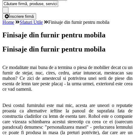
Înscriere firmă
Home
Sfaturi Utile
Finisaje din furnir pentru mobila
Finisaje din furnir pentru mobila
Finisaje din furnir pentru mobila
Ce modalitate mai buna de a termina o piesa de mobilier decat cu un
furnir de stejar, nuc, cires, cedru, artar intunecat, mesteacan sau
mahon? Ce zici de amestecul si potrivirea unei serii de piese din
esenta de lemn tare peste placaj - la urma urmei, exteriorul este ceea
ce vad oamenii.
Desi costul furnirului este mai mic, acesta are uneori o reputatie
proasta ca alternative ieftine la panoul de suprafata fata de
constructia cladirilor cu lemn de esenta tare. Rohol este o companie
care vizeaza schimbarea acestui stereotip cu ceea ce ei (oarecum
paradoxal) denumesc "personalizarea masei" - prelucrarea lemnului
ce poate fi produsa in masa (la preturi potrivite), dar care are un