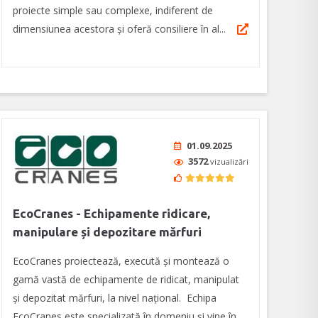
proiecte simple sau complexe, indiferent de
dimensiunea acestora și oferă consiliere în al...
01.09.2025
3572
vizualizări
EcoCranes - Echipamente ridicare,
manipulare și depozitare mărfuri
EcoCranes proiectează, execută și montează o
gamă vastă de echipamente de ridicat, manipulat
și depozitat mărfuri, la nivel naţional. Echipa
EcoCranes este specializată în domeniu și vine în