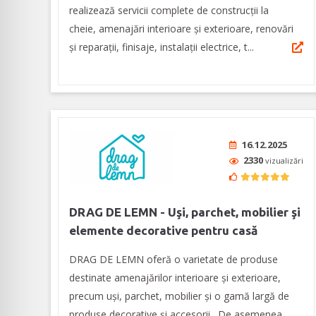
realizează servicii complete de construcții la
cheie, amenajări interioare şi exterioare, renovări
şi reparaţii, finisaje, instalaţii electrice, t...
16.12.2025
2330
vizualizări
DRAG DE LEMN - Uşi, parchet, mobilier şi
elemente decorative pentru casă
DRAG DE LEMN oferă o varietate de produse
destinate amenajărilor interioare şi exterioare,
precum uşi, parchet, mobilier şi o gamă largă de
produse decorative şi accesorii. De asemenea,