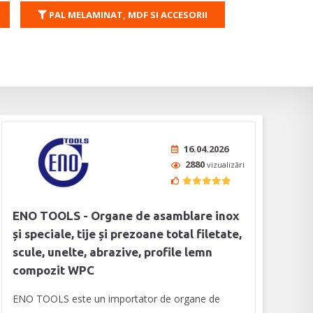
PAL MELAMINAT, MDF SI ACCESORII
16.04.2026
2880
vizualizări
ENO TOOLS - Organe de asamblare inox
și speciale, tije și prezoane total filetate,
scule, unelte, abrazive, profile lemn
compozit WPC
ENO TOOLS este un importator de organe de