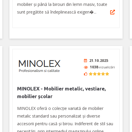
mobilier și până la birouri din lemn masiv, toate
sunt pregătite să îndeplinească exigen�...
21.10.2025
1038
vizualizări
MINOLEX - Mobilier metalic, vestiare,
mobilier școlar
MINOLEX oferă o colecție variată de mobilier
metalic standard sau personalizat și diverse
accesorii pentru casă și birou. Indiferent de stil sau
necesități, prin intermediul magazinului online,