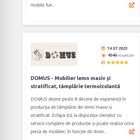
mobilă fun...
14.07.2023
4546
vizualizări
DOMUS ­- Mobilier lemn masiv și
stratificat, tâmplărie termoizolantă
DOMUS deține peste 8 decenii de experiență în
producția de tâmplărie din lemn masiv și
stratificat. Echipa stă la dispoziția clienților cu
servicii complete de producție și poate realiza orice
piesă de mobilier, în funcție de dorin...