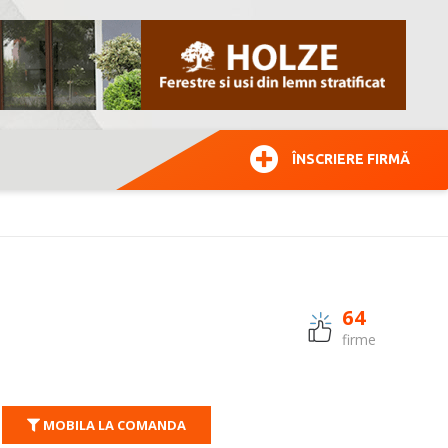
ÎNSCRIERE FIRMĂ
64
firme
MOBILA LA COMANDA