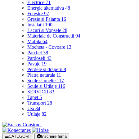
Electrice
71
Energie alternativa
48
Ferestre
97
Gresie si Faianta
16
Instalatii
190
Lacuri si Vopsele
28
Materiale de Constructii
94
Mobila
64
Mocheta - Covoare
13
Parchet
38
Pardoseli
43
Pavaje
19
Perdele si draperii
8
Piatra naturala
11
Scule si unelte
117
Scule si Utilaje
116
SERVICII
83
Tapet
5
Transport
28
Usi
84
Utilaje
82
CATEGORII
Înscriere firmă