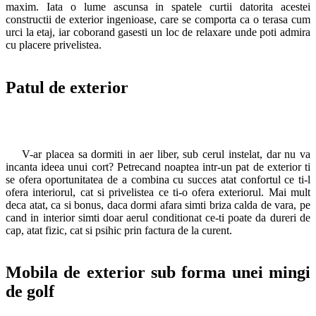
maxim. Iata o lume ascunsa in spatele curtii datorita acestei
constructii de exterior ingenioase, care se comporta ca o terasa cum
urci la etaj, iar coborand gasesti un loc de relaxare unde poti admira
cu placere privelistea.
Patul de exterior
V-ar placea sa dormiti in aer liber, sub cerul instelat, dar nu va
incanta ideea unui cort? Petrecand noaptea intr-un pat de exterior ti
se ofera oportunitatea de a combina cu succes atat confortul ce ti-l
ofera interiorul, cat si privelistea ce ti-o ofera exteriorul. Mai mult
deca atat, ca si bonus, daca dormi afara simti briza calda de vara, pe
cand in interior simti doar aerul conditionat ce-ti poate da dureri de
cap, atat fizic, cat si psihic prin factura de la curent.
Mobila de exterior sub forma unei mingi
de golf