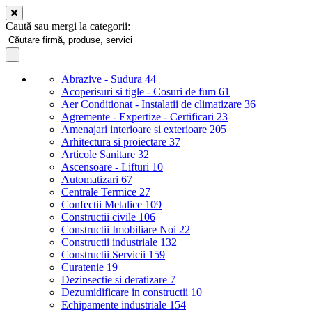
Caută sau mergi la categorii:
Abrazive - Sudura
44
Acoperisuri si tigle - Cosuri de fum
61
Aer Conditionat - Instalatii de climatizare
36
Agremente - Expertize - Certificari
23
Amenajari interioare si exterioare
205
Arhitectura si proiectare
37
Articole Sanitare
32
Ascensoare - Lifturi
10
Automatizari
67
Centrale Termice
27
Confectii Metalice
109
Constructii civile
106
Constructii Imobiliare Noi
22
Constructii industriale
132
Constructii Servicii
159
Curatenie
19
Dezinsectie si deratizare
7
Dezumidificare in constructii
10
Echipamente industriale
154