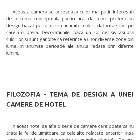
Aceasta camera se adreseaza celor mai putin interesati
de o tema conceptuala particulara, dar care prefera un
design bazat pe folosirea anumitei culori, datorita starii pe
care i-o ofera. Decoratiunile joaca un rol decisiv asupra
culorilor si sunt gandite ca referinte a unor diverse zone din
lume, in anumite perioade ale anului redate prin diferite
lumini.
FILOZOFIA - TEMA DE DESIGN A UNEI
CAMERE DE HOTEL
In acest hotel se afla o serie de camere care poate ca nu
arata la fel de uimitoare ca celelalte relatate anterior, insa
tema poate fi atractiva pentru o anumita clientela. Fiecare