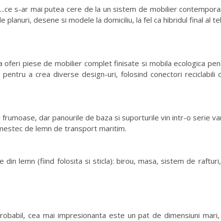
t...ce s-ar mai putea cere de la un sistem de mobilier contemporan
le planuri, desene si modele la domiciliu, la fel ca hibridul final al 
 oferi piese de mobilier complet finisate si mobila ecologica pe
 pentru a crea diverse design-uri, folosind conectori reciclabili
ri frumoase, dar panourile de baza si suporturile vin intr-o serie vari
amestec de lemn de transport maritim.
te din lemn (fiind folosita si sticla): birou, masa, sistem de raft
 probabil, cea mai impresionanta este un pat de dimensiuni mar