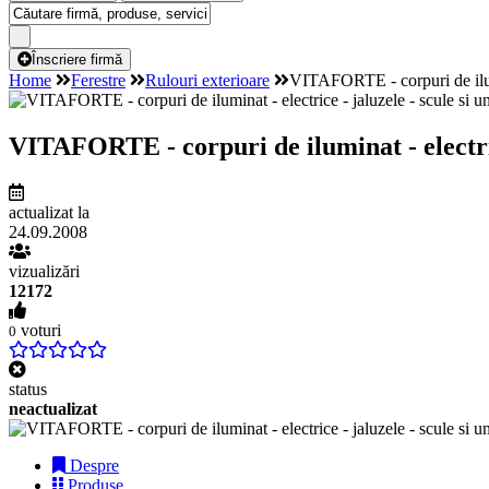
Înscriere firmă
Home
Ferestre
Rulouri exterioare
VITAFORTE - corpuri de ilumin
VITAFORTE - corpuri de iluminat - electrice
actualizat la
24.09.2008
vizualizări
12172
voturi
0
status
neactualizat
Despre
Produse