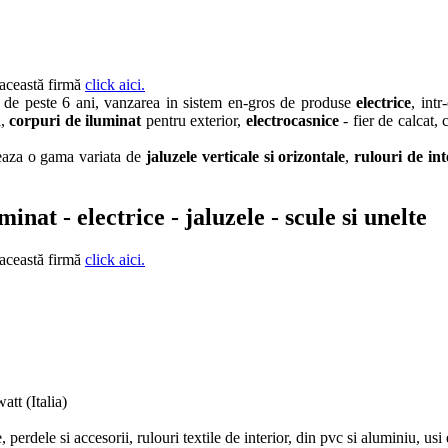
 această firmă
click aici.
l, de peste 6 ani, vanzarea in sistem en-gros de produse
electrice
, int
l,
corpuri de iluminat
pentru exterior,
electrocasnice
- fier de calcat, 
teaza o gama variata de
jaluzele
verticale si orizontale
,
rulouri de in
inat - electrice - jaluzele - scule si unelte
 această firmă
click aici.
tt (Italia)
, perdele si accesorii, rulouri textile de interior, din pvc si aluminiu, usi