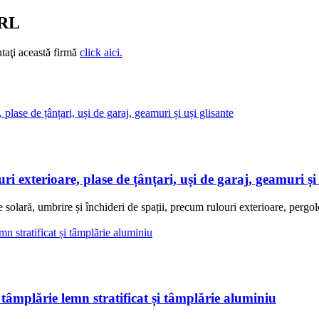
SRL
taţi această firmă
click aici.
ioare, plase de țânțari, uși de garaj, geamuri și u
olară, umbrire și închideri de spații, precum rulouri exterioare, pergole
rie lemn stratificat și tâmplărie aluminiu