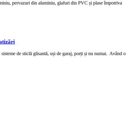
u, pervazuri din aluminiu, glafuri din PVC și plase împotriva
tizări
teme de sticlă glisantă, uși de garaj, porți și nu numai. Având o