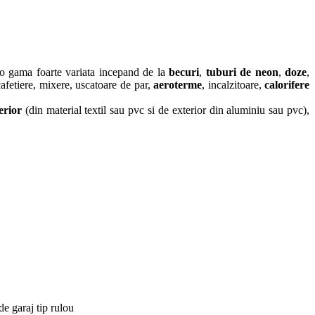
r-o gama foarte variata incepand de la
becuri
,
tuburi de neon
,
doze
,
cafetiere, mixere, uscatoare de par,
aeroterme
, incalzitoare,
calorifere
terior
(din material textil sau pvc si de exterior din aluminiu sau pvc),
 de garaj tip rulou