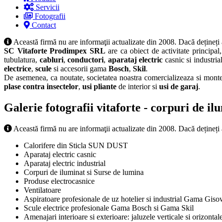
Servicii
Fotografii
Contact
Această firmă nu are informaţii actualizate din 2008. Dacă dețineți
SC Vitaforte Prodimpex SRL
are ca obiect de activitate principa
tubulatura,
cabluri
,
conductori
,
aparataj electric
casnic si industria
electrice
,
scule
si accesorii gama
Bosch
,
Skil
.
De asemenea, ca noutate, societatea noastra comercializeaza si mon
plase contra insectelor
,
usi pliante
de interior si
usi de garaj
.
Galerie fotografii vitaforte - corpuri de ilum
Această firmă nu are informaţii actualizate din 2008. Dacă dețineți
Calorifere din Sticla SUN DUST
Aparataj electric casnic
Aparataj electric industrial
Corpuri de iluminat si Surse de lumina
Produse electrocasnice
Ventilatoare
Aspiratoare profesionale de uz hotelier si industrial Gama Gisowa
Scule electrice profesionale Gama Bosch si Gama Skil
Amenajari interioare si exterioare: jaluzele verticale si orizontale