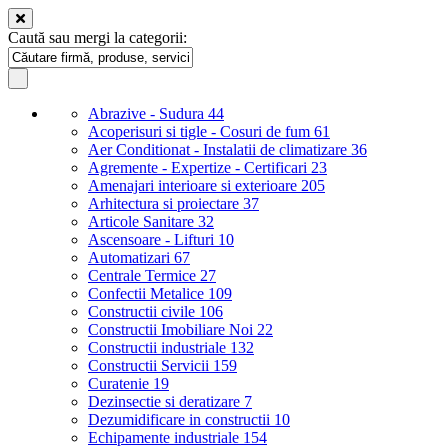
Caută sau mergi la categorii:
Abrazive - Sudura
44
Acoperisuri si tigle - Cosuri de fum
61
Aer Conditionat - Instalatii de climatizare
36
Agremente - Expertize - Certificari
23
Amenajari interioare si exterioare
205
Arhitectura si proiectare
37
Articole Sanitare
32
Ascensoare - Lifturi
10
Automatizari
67
Centrale Termice
27
Confectii Metalice
109
Constructii civile
106
Constructii Imobiliare Noi
22
Constructii industriale
132
Constructii Servicii
159
Curatenie
19
Dezinsectie si deratizare
7
Dezumidificare in constructii
10
Echipamente industriale
154