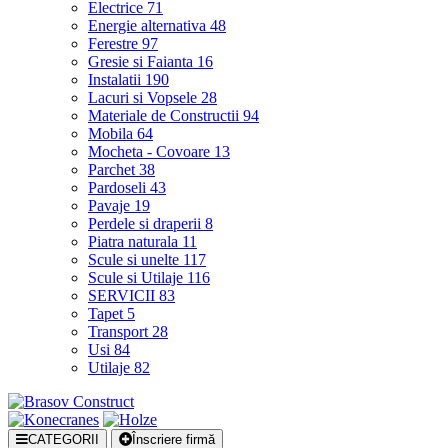
Electrice
71
Energie alternativa
48
Ferestre
97
Gresie si Faianta
16
Instalatii
190
Lacuri si Vopsele
28
Materiale de Constructii
94
Mobila
64
Mocheta - Covoare
13
Parchet
38
Pardoseli
43
Pavaje
19
Perdele si draperii
8
Piatra naturala
11
Scule si unelte
117
Scule si Utilaje
116
SERVICII
83
Tapet
5
Transport
28
Usi
84
Utilaje
82
CATEGORII
Înscriere firmă