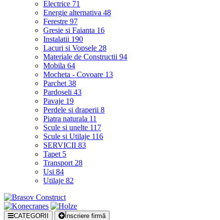
Electrice
71
Energie alternativa
48
Ferestre
97
Gresie si Faianta
16
Instalatii
190
Lacuri si Vopsele
28
Materiale de Constructii
94
Mobila
64
Mocheta - Covoare
13
Parchet
38
Pardoseli
43
Pavaje
19
Perdele si draperii
8
Piatra naturala
11
Scule si unelte
117
Scule si Utilaje
116
SERVICII
83
Tapet
5
Transport
28
Usi
84
Utilaje
82
CATEGORII
Înscriere firmă