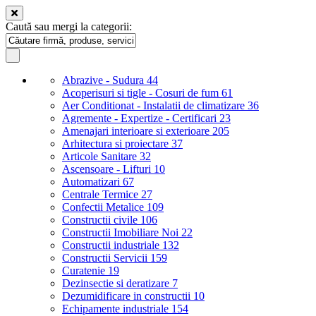
Caută sau mergi la categorii:
Abrazive - Sudura
44
Acoperisuri si tigle - Cosuri de fum
61
Aer Conditionat - Instalatii de climatizare
36
Agremente - Expertize - Certificari
23
Amenajari interioare si exterioare
205
Arhitectura si proiectare
37
Articole Sanitare
32
Ascensoare - Lifturi
10
Automatizari
67
Centrale Termice
27
Confectii Metalice
109
Constructii civile
106
Constructii Imobiliare Noi
22
Constructii industriale
132
Constructii Servicii
159
Curatenie
19
Dezinsectie si deratizare
7
Dezumidificare in constructii
10
Echipamente industriale
154