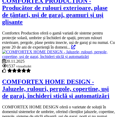
COMFORTEX PRODUCTION -
Producător de rulouri exterioare, plase
de țânțari, uși de garaj, geamuri și uși
glisante
Comfortex Production oferă o gamă variată de sisteme pentru
protecție solară, umbrire și închideri de spații, precum rulouri
exterioare, pergole, plase pentru insecte, uşi de garaj şi nu numai. Cu
peste 20 de ani de experienţă în domeni...
20.11.2025
1537
vizualizări
COMFORTEX HOME DESIGN -
Jaluzele, rulouri, pergole, copertine, uși
de garaj, închideri sticlă și automatizări
COMFORTEX HOME DESIGN oferă o varietate de soluții în
domeniul sistemelor de umbrire, oferind clienților jaluzele, copertine,
pergole, sisteme de sticlă glisantă, uși de garaj, porți și nu numai.