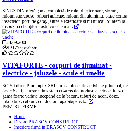
SINEXDIN oferă gama completă de rulouri exterioare, storuri,
rulouri suprapuse, rulouri aplicate, rulouri din aluminiu, plase contra
insectelor, porți de garaj, jaluzele exterioare și nu numai. Suntem la
dispoziția clienților noștri cu cele ma...
24.09.2008
12175
vizualizări
VITAFORTE - corpuri de iluminat -
electrice - jaluzele - scule si unelte
SC Vitaforte Prodimpex SRL are ca obiect de activitate principal, de
peste 6 ani, vanzarea in sistem en-gros de produse electrice, intr-o
gama foarte variata incepand de la becuri, tuburi de neon, doze,
tubulatura, cabluri, conductori, aparataj elect...
PENTRU FIRME:
Home
Despre BRASOV CONSTRUCT
Inscriere firmă în BRASOV CONSTRUCT