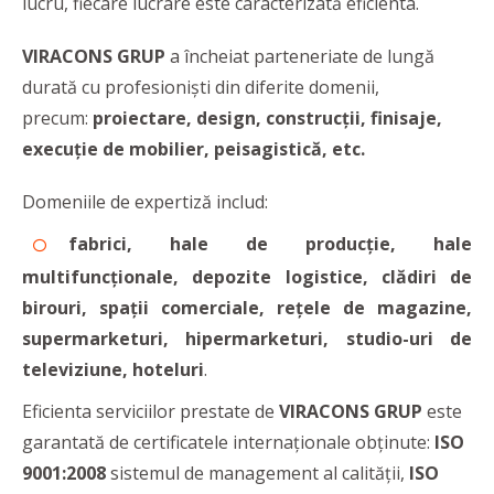
lucru, fiecare lucrare este caracterizată eficienta.
VIRACONS GRUP
a încheiat
parteneriate de lungă
durată cu profesioniști din diferite domenii,
precum:
proiectare, design, construcții, finisaje,
execuție de mobilier, peisagistică, etc.
Domeniile de expertiză includ:
fabrici, hale de producție, hale
multifuncționale, depozite logistice, clădiri de
birouri, spații comerciale, rețele de magazine,
supermarketuri, hipermarketuri, studio-uri de
televiziune, hoteluri
.
Eficienta serviciilor prestate de
VIRACONS GRUP
este
garantată de certificatele internaţionale obţinute:
ISO
9001:2008
sistemul de management al calităţii,
ISO