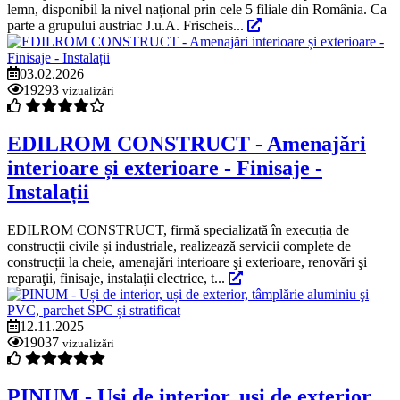
lemn, disponibil la nivel național prin cele 5 filiale din România. Ca
parte a grupului austriac J.u.A. Frischeis...
03.02.2026
19293
vizualizări
EDILROM CONSTRUCT - Amenajări
interioare și exterioare - Finisaje -
Instalații
EDILROM CONSTRUCT, firmă specializată în execuția de
construcții civile și industriale, realizează servicii complete de
construcții la cheie, amenajări interioare şi exterioare, renovări şi
reparaţii, finisaje, instalaţii electrice, t...
12.11.2025
19037
vizualizări
PINUM - Uși de interior, uși de exterior,