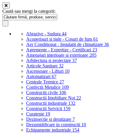
Caută sau mergi la categorii:
Abrazive - Sudura
44
Acoperisuri si tigle - Cosuri de fum
61
Aer Conditionat - Instalatii de climatizare
36
Agremente - Expertize - Certificari
23
Amenajari interioare si exterioare
205
Arhitectura si proiectare
37
Articole Sanitare
32
Ascensoare - Lifturi
10
Automatizari
67
Centrale Termice
27
Confectii Metalice
109
Constructii civile
106
Constructii Imobiliare Noi
22
Constructii industriale
132
Constructii Servicii
159
Curatenie
19
Dezinsectie si deratizare
7
Dezumidificare in constructii
10
Echipamente industriale
154