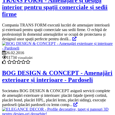
TRANS FORM - Amenajare și design
interior pentru spații comerciale și sedii
firme
Compania TRANS FORM execută lucrări de amenajare interioară
și exterioară pentru spații comerciale sau sedii firme. O echipă de
profesioniști în domeniul amenajărilor se ocupă de proiectarea și
designul unor spații perfecte pentru desfă...
26.02.2016
11734
vizualizări
BOG DESIGN & CONCEPT - Amenajări
exterioare și interioare - Pardoseli
Societatea BOG DESIGN & CONCEPT asigură servicii complete
de amenajări exterioare și interioare: placări fațade (pereți cortină,
placări bond, placări HPL, placări lemn, placări siding), execuție
pardoseli (placări pardoseli cu lemn comp...