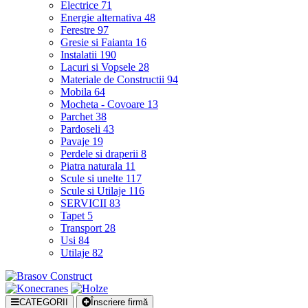
Electrice
71
Energie alternativa
48
Ferestre
97
Gresie si Faianta
16
Instalatii
190
Lacuri si Vopsele
28
Materiale de Constructii
94
Mobila
64
Mocheta - Covoare
13
Parchet
38
Pardoseli
43
Pavaje
19
Perdele si draperii
8
Piatra naturala
11
Scule si unelte
117
Scule si Utilaje
116
SERVICII
83
Tapet
5
Transport
28
Usi
84
Utilaje
82
CATEGORII
Înscriere firmă