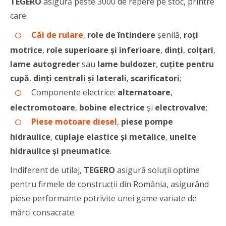
TEGERO
asigură peste 3000 de repere pe stoc, printre
care:
Căi de rulare
,
role de întindere
șenilă,
roți
motrice
,
role superioare și inferioare
,
dinți
,
colțari
,
lame autogreder
sau
lame buldozer
,
cuțite pentru
cupă
,
dinți centrali și laterali
,
scarificatori
;
Componente electrice:
alternatoare
,
electromotoare
,
bobine electrice
și
electrovalve
;
Piese motoare diesel
,
piese pompe
hidraulice
,
cuplaje elastice și metalice
,
unelte
hidraulice și pneumatice
.
Indiferent de utilaj,
TEGERO
asigură soluții optime
pentru firmele de construcții din România, asigurând
piese performante potrivite unei game variate de
mărci consacrate.