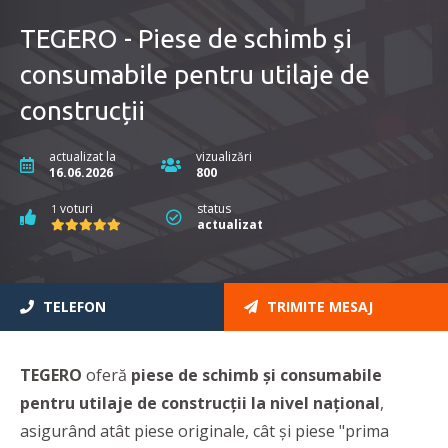
TEGERO - Piese de schimb și
consumabile pentru utilaje de
construcții
actualizat la
vizualizări
16.06.2026
800
voturi
status
1
actualizat
TELEFON
TRIMITE MESAJ
TEGERO
oferă
piese de schimb și consumabile
pentru utilaje de construcții la nivel național
,
asigurând atât piese originale, cât și piese "prima