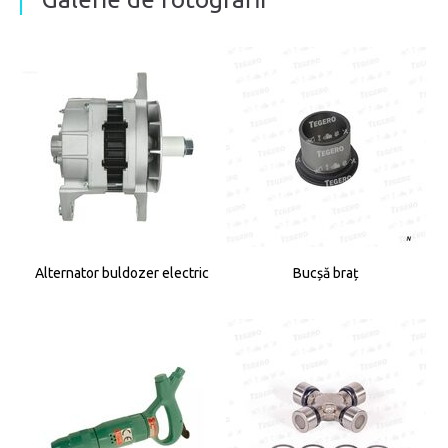
Alternator buldozer electric
Bucșă braț