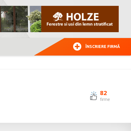
ÎNSCRIERE FIRMĂ
82
firme