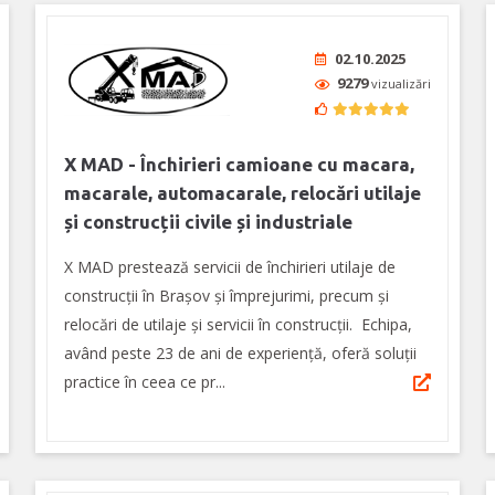
02.10.2025
9279
vizualizări
X MAD - Închirieri camioane cu macara,
macarale, automacarale, relocări utilaje
și construcții civile și industriale
X MAD prestează servicii de închirieri utilaje de
construcții în Brașov și împrejurimi, precum și
relocări de utilaje și servicii în construcții. Echipa,
având peste 23 de ani de experiență, oferă soluții
practice în ceea ce pr...