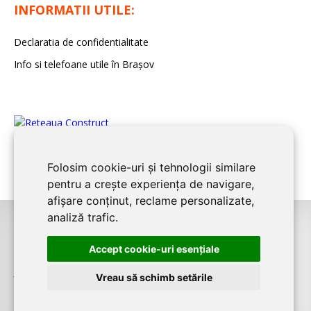
INFORMATII UTILE:
Declaratia de confidentialitate
Info si telefoane utile în Braşov
Folosim cookie-uri și tehnologii similare
pentru a crește experiența de navigare,
afișare conținut, reclame personalizate,
analiză trafic.
©2008-2026
BRASOV CONSTRUCT
este un serviciu de promovare online
Accept cookie-uri esenţiale
pentru firme. Proiect digital dezvoltat de
LIVE COMMUNICATIONS SRL
,
J12/4191/2006, RO19492087, Cap.Soc. 5000 LEI
Vreau să schimb setările