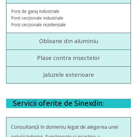
Porți de garaj industriale
Porți secționale industriale
Porți secționale rezidențiale
Obloane din aluminiu
Plase contra insectelor
Jaluzele exterioare
Servicii oferite de
Sinexdin
:
Consultanță în domeniu legat de alegerea unei
soluții tehnice, funcționale și practice a