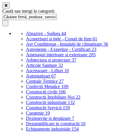
Caută sau mergi la categorii:
Abrazive - Sudura
44
Acoperisuri si tigle - Cosuri de fum
61
Aer Conditionat - Instalatii de climatizare
36
Agremente - Expertize - Certificari
23
Amenajari interioare si exterioare
205
Arhitectura si proiectare
37
Articole Sanitare
32
Ascensoare - Lifturi
10
Automatizari
67
Centrale Termice
27
Confectii Metalice
109
Constructii civile
106
Constructii Imobiliare Noi
22
Constructii industriale
132
Constructii Servicii
159
Curatenie
19
Dezinsectie si deratizare
7
Dezumidificare in constructii
10
Echipamente industriale
154