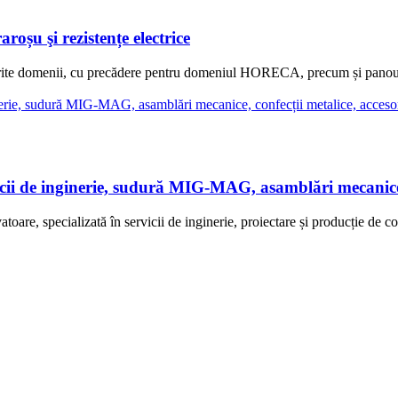
șu şi rezistențe electrice
rite domenii, cu precădere pentru domeniul HORECA, precum și panouri 
ginerie, sudură MIG-MAG, asamblări mecanice, confe
lizată în servicii de inginerie, proiectare și producție de componen