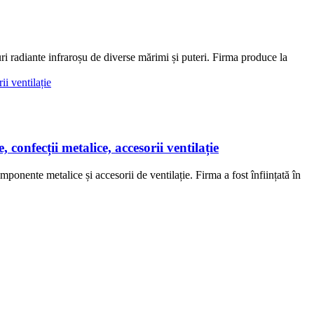
radiante infraroșu de diverse mărimi și puteri. Firma produce la
cții metalice, accesorii ventilație
te metalice și accesorii de ventilație. Firma a fost înființată în