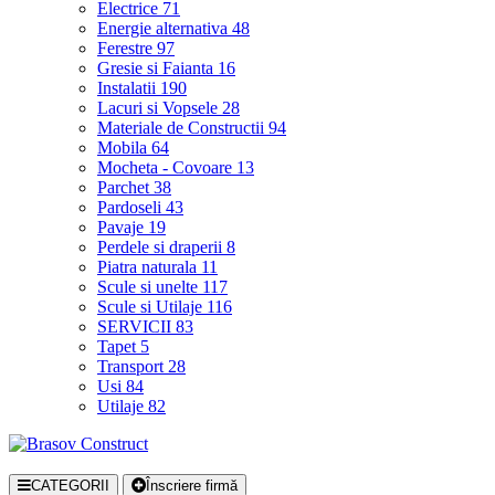
Electrice
71
Energie alternativa
48
Ferestre
97
Gresie si Faianta
16
Instalatii
190
Lacuri si Vopsele
28
Materiale de Constructii
94
Mobila
64
Mocheta - Covoare
13
Parchet
38
Pardoseli
43
Pavaje
19
Perdele si draperii
8
Piatra naturala
11
Scule si unelte
117
Scule si Utilaje
116
SERVICII
83
Tapet
5
Transport
28
Usi
84
Utilaje
82
CATEGORII
Înscriere firmă