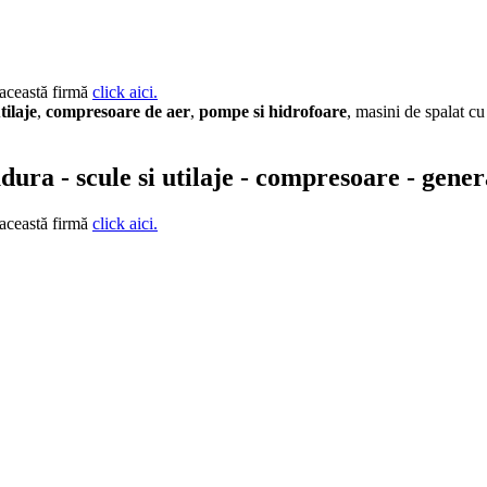
 această firmă
click aici.
tilaje
,
compresoare de aer
,
pompe si hidrofoare
, masini de spalat cu 
udura - scule si utilaje - compresoare - gene
 această firmă
click aici.