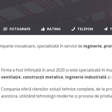
FOTOGRAFII
RATING
TELEFON
T
mpanie inovatoare, specializată în servicii de
inginerie
,
pro
Firma a fost înființată în anul 2020 și este specializată în 
ventilație
,
construcții metalice
,
inginerie industrială
și
Compania oferă clienților soluții tehnice complete, de la pr
acestora, utilizând tehnologii moderne și procese de produ