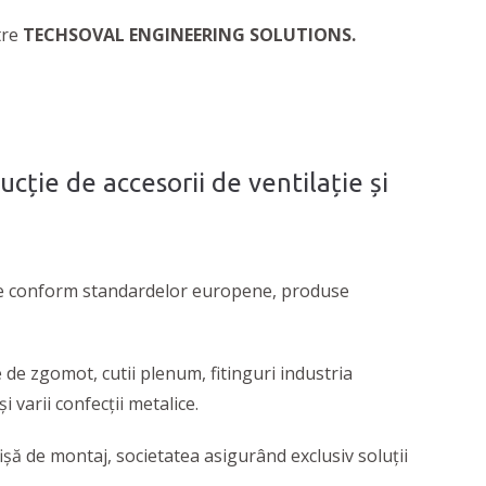
tre
TECHSOVAL ENGINEERING SOLUTIONS.
ucție de accesorii de ventilație și
ate conform standardelor europene, produse
de zgomot, cutii plenum, fitinguri industria
i varii confecții metalice.
fișă de montaj, societatea asigurând exclusiv soluții