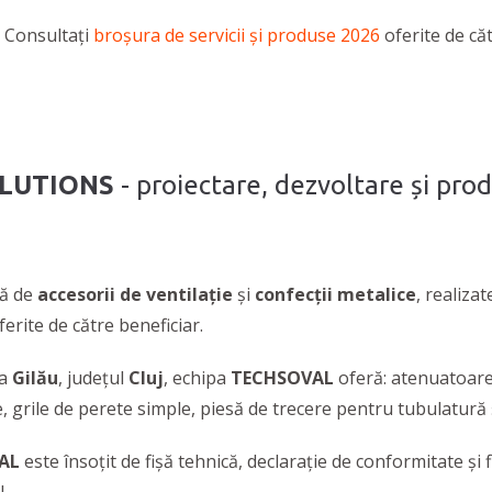
Consultați
broșura de servicii și produse 2026
oferite de că
OLUTIONS
- proiectare, dezvoltare și prod
tă de
accesorii de ventilație
și
confecții metalice
, realiz
erite de către beneficiar.
ea
Gilău
,
județul
Cluj
, echipa
TECHSOVAL
oferă: atenuatoare 
, grile de perete simple, piesă de trecere pentru tubulatură ș
AL
este însoțit de fișă tehnică, declarație de conformitate și 