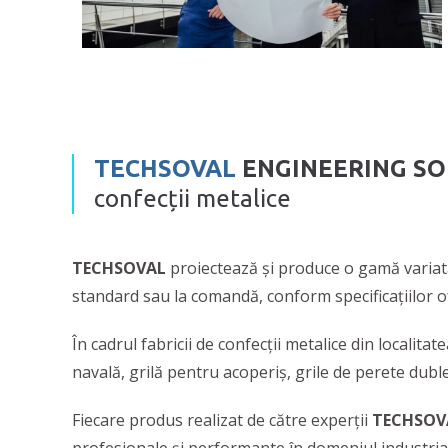
TECHSOVAL
ENGINEERING S
confecții metalice
TECHSOVAL
proiectează și produce o gamă varia
standard sau la comandă, conform specificațiilor of
În cadrul fabricii de confecții metalice din localitat
navală, grilă pentru acoperiș, grile de perete duble
Fiecare produs realizat de către experții
TECHSOV