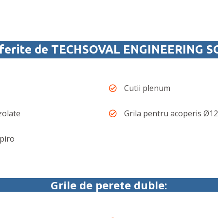
oferite de TECHSOVAL ENGINEERING S
Cutii plenum
izolate
Grila pentru acoperis Ø1
Spiro
Grile de perete duble: