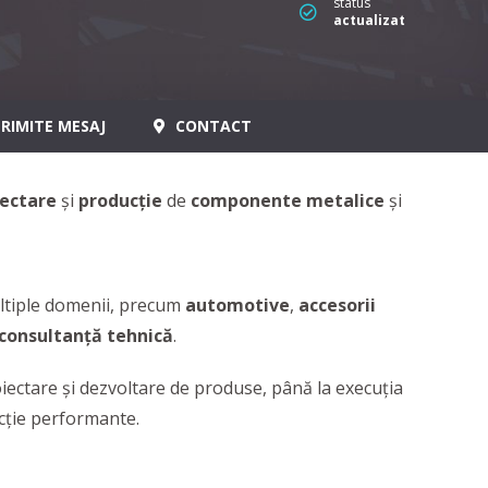
status
actualizat
RIMITE MESAJ
CONTACT
iectare
și
producție
de
componente metalice
și
multiple domenii, precum
automotive
,
accesorii
consultanță tehnică
.
oiectare și dezvoltare de produse, până la execuția
cție performante.