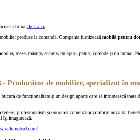
 această firmă
click aici.
de mobilier produse la comandă. Compania furnizează
mobilă pentru dorm
lier, mese, măsuțe, scaune, dulapuri, paturi, comode și nu numai. Piesel
roducător de mobilier, specializat în mob
ra de funcționalitate și un design aparte care să întrunească toate 
re, profesionalism și onorarea comenzilor conform nevoilor beneficiar
l își imaginează.
ww.radumobsrl.com/