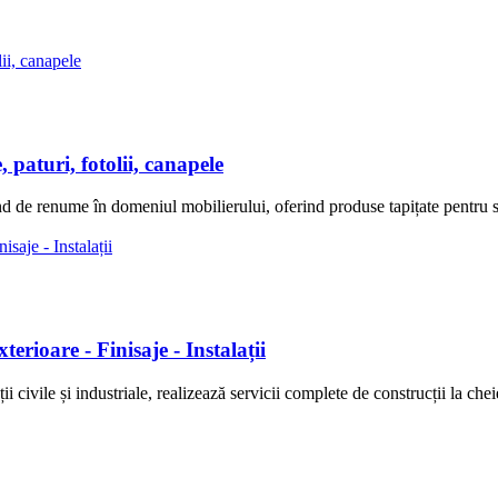
turi, fotolii, canapele
nd de renume în domeniul mobilierului, oferind produse tapițate pentr
oare - Finisaje - Instalații
 și industriale, realizează servicii complete de construcții la cheie, am