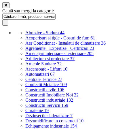
Caută sau mergi la categorii:
Abrazive - Sudura
44
Acoperisuri si tigle - Cosuri de fum
61
Aer Conditionat - Instalatii de climatizare
36
Agremente - Expertize - Certificari
23
Amenajari interioare si exterioare
205
Arhitectura si proiectare
37
Articole Sanitare
32
Ascensoare - Lifturi
10
Automatizari
67
Centrale Termice
27
Confectii Metalice
109
Constructii civile
106
Constructii Imobiliare Noi
22
Constructii industriale
132
Constructii Servicii
159
Curatenie
19
Dezinsectie si deratizare
7
Dezumidificare in constructii
10
Echipamente industriale
154