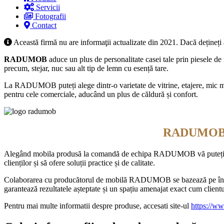
Servicii
Fotografii
Contact
Această firmă nu are informaţii actualizate din 2021. Dacă dețineți
RADUMOB
aduce un plus de personalitate casei tale prin piesele 
precum, stejar, nuc sau alt tip de lemn cu esență tare.
La RADUMOB puteți alege dintr-o varietate de vitrine, etajere, mic mobi
pentru cele comerciale, aducând un plus de căldură și confort.
RADUMOB - P
Alegând mobila produsă la comandă de echipa RADUMOB vă puteți bucu
clienților și să ofere soluții practice și de calitate.
Colaborarea cu producătorul de mobilă RADUMOB se bazează pe încrede
garantează rezultatele așteptate și un spațiu amenajat exact cum clientu
Pentru mai multe informatii despre produse, accesati site-ul
https://w