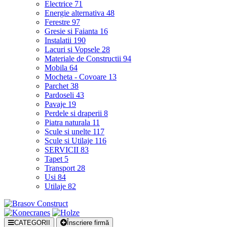
Electrice
71
Energie alternativa
48
Ferestre
97
Gresie si Faianta
16
Instalatii
190
Lacuri si Vopsele
28
Materiale de Constructii
94
Mobila
64
Mocheta - Covoare
13
Parchet
38
Pardoseli
43
Pavaje
19
Perdele si draperii
8
Piatra naturala
11
Scule si unelte
117
Scule si Utilaje
116
SERVICII
83
Tapet
5
Transport
28
Usi
84
Utilaje
82
CATEGORII
Înscriere firmă