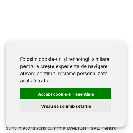
Folosim cookie-uri și tehnologii similare
pentru a crește experiența de navigare,
afișare conținut, reclame personalizate,
analiză trafic.
https://www.evalight.ro/
Website:
Accept cookie-uri esenţiale
Vreau să schimb setările
Informaţiile prezentate mai sus în această pagină
sunt în acord scris cu firma
EVALIGHT SRL
. Pentru