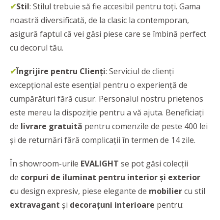
✔
Stil
: Stilul trebuie să fie accesibil pentru toți. Gama
noastră diversificată, de la clasic la contemporan,
asigură faptul că vei găsi piese care se îmbină perfect
cu decorul tău.
✔
Îngrijire pentru Clienți
: Serviciul de clienți
excepțional este esențial pentru o experiență de
cumpărături fără cusur. Personalul nostru prietenos
este mereu la dispoziție pentru a vă ajuta. Beneficiați
de
livrare gratuită
pentru comenzile de peste 400 lei
și de returnări fără complicații în termen de 14 zile.
În showroom-urile
EVALIGHT
se pot găsi colecții
de
corpuri de iluminat pentru interior și exterior
c
u design expresiv, piese elegante de
mobilier
cu stil
extravagant
și
decorațuni interioare
pentru: