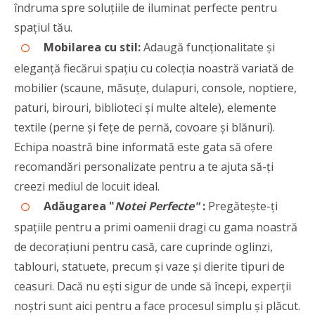
îndruma spre soluțiile de iluminat perfecte pentru
spațiul tău.
Mobilarea cu stil:
Adaugă funcționalitate și
eleganță fiecărui spațiu cu colecția noastră variată de
mobilier (scaune, măsuțe, dulapuri, console, noptiere,
paturi, birouri, biblioteci și multe altele), elemente
textile (perne și fețe de pernă, covoare și blănuri).
Echipa noastră bine informată este gata să ofere
recomandări personalizate pentru a te ajuta să-ți
creezi mediul de locuit ideal.
Adăugarea "
Notei Perfecte"
:
Pregătește-ți
spațiile pentru a primi oamenii dragi cu gama noastră
de decorațiuni pentru casă, care cuprinde oglinzi,
tablouri, statuete, precum și vaze și dierite tipuri de
ceasuri. Dacă nu ești sigur de unde să începi, experții
noștri sunt aici pentru a face procesul simplu și plăcut.