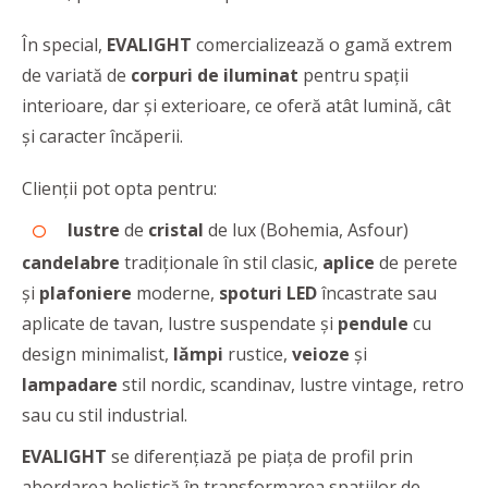
În special,
EVALIGHT
comercializează o gamă extrem
de variată de
corpuri de iluminat
pentru spaţii
interioare, dar şi exterioare, ce oferă atât lumină, cât
şi caracter încăperii.
Clienții pot opta pentru:
lustre
de
cristal
de lux (Bohemia, Asfour)
candelabre
tradiționale în stil clasic,
aplice
de perete
și
plafoniere
moderne,
spoturi LED
încastrate sau
aplicate de tavan, lustre suspendate și
pendule
cu
design minimalist,
lămpi
rustice,
veioze
și
lampadare
stil nordic, scandinav, lustre vintage, retro
sau cu stil industrial.
EVALIGHT
se diferenţiază pe piaţa de profil prin
abordarea holistică în transformarea spațiilor de