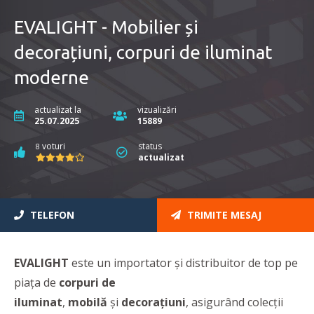
EVALIGHT - Mobilier și
decorațiuni, corpuri de iluminat
moderne
actualizat la
vizualizări
25.07.2025
15889
voturi
status
8
actualizat
TELEFON
TRIMITE MESAJ
EVALIGHT
este un importator și distribuitor de top pe
piața de
corpuri de
iluminat
,
mobilă
și
decorațiuni
, asigurând colecții