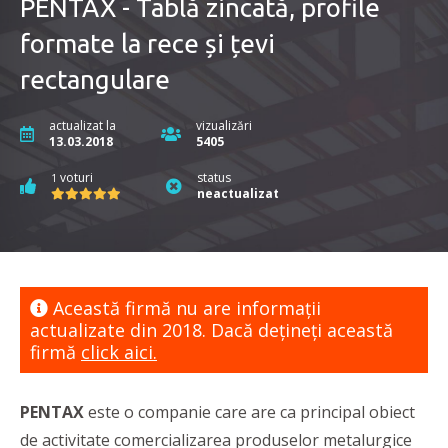
PENTAX - Tablă zincată, profile
formate la rece și țevi
rectangulare
actualizat la
vizualizări
13.03.2018
5405
voturi
status
1
neactualizat
Această firmă nu are informaţii
actualizate din 2018. Dacă dețineți această
firmă
click aici.
PENTAX
este o companie care are ca principal obiect
de activitate comercializarea produselor metalurgice