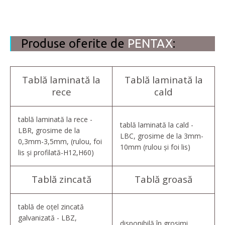
Produse oferite de
PENTAX
:
Tablă laminată la
Tablă laminată la
rece
cald
tablă laminată la rece -
tablă laminată la cald -
LBR, grosime de la
LBC, grosime de la 3mm-
0,3mm-3,5mm, (rulou, foi
10mm (rulou și foi lis)
lis și profilată-H12,H60)
Tablă zincată
Tablă groasă
tablă de oțel zincată
galvanizată - LBZ,
disponibilă în grosimi