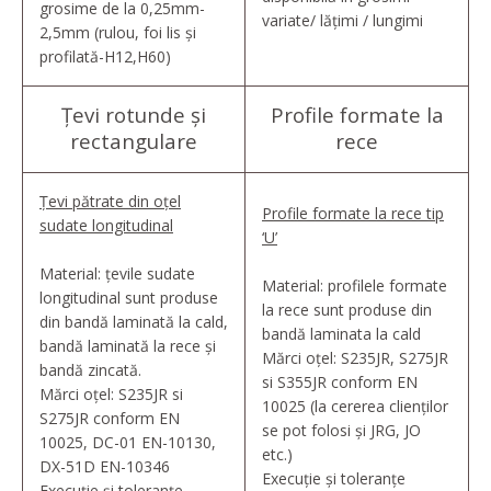
grosime de la 0,25mm-
variate/ lățimi / lungimi
2,5mm (rulou, foi lis și
profilată-H12,H60)
Țevi rotunde și
Profile formate la
rectangulare
rece
Țevi pătrate din oțel
Profile formate la rece tip
sudate longitudinal
‘U’
Material: țevile sudate
Material: profilele formate
longitudinal sunt produse
la rece sunt produse din
din bandă laminată la cald,
bandă laminata la cald
bandă laminată la rece și
Mărci oțel: S235JR, S275JR
bandă zincată.
si S355JR conform EN
Mărci oțel: S235JR si
10025 (la cererea clienților
S275JR conform EN
se pot folosi și JRG, JO
10025, DC-01 EN-10130,
etc.)
DX-51D EN-10346
Execuție și toleranțe
Execuție și toleranțe