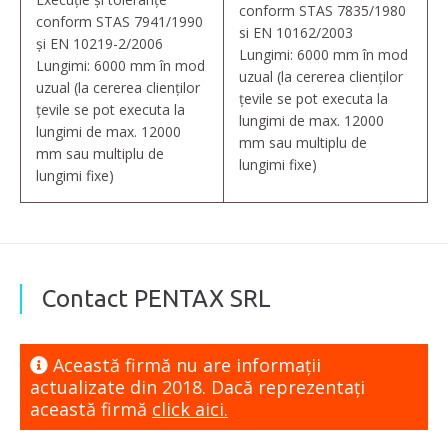
conform STAS 7835/1980
conform STAS 7941/1990
si EN 10162/2003
și EN 10219-2/2006
Lungimi: 6000 mm în mod
Lungimi: 6000 mm în mod
uzual (la cererea clienților
uzual (la cererea clienților
țevile se pot executa la
țevile se pot executa la
lungimi de max. 12000
lungimi de max. 12000
mm sau multiplu de
mm sau multiplu de
lungimi fixe)
lungimi fixe)
Contact PENTAX SRL
Această firmă nu are informaţii
actualizate din 2018. Dacă reprezentaţi
această firmă
click aici.