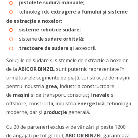
pistolete sudură manuale;
tehnologii de
extragere a fumului și sisteme
de
extracție a noxelor;
sisteme robotice sudare;
sisteme de
sudare orbitală;
tractoare de sudare și
accesorii.
Soluțiile de sudare și sistemele de extracție a noxelor
de la
ABICOR BINZEL
sunt puternic reprezentate în
următoarele segmente de piață: construcție de mașini
pentru industria
grea,
industria constructoare
de
maşini
şi de transport, construcții
navale
și
offshore, construcţii, industria
energetică
, tehnologii
moderne, dar și
producție
generală.
Cu 20 de parteneri exclusivi de vânzări şi peste 1200
de angajaţi pe tot globul,
ABICOR BINZEL
garantează