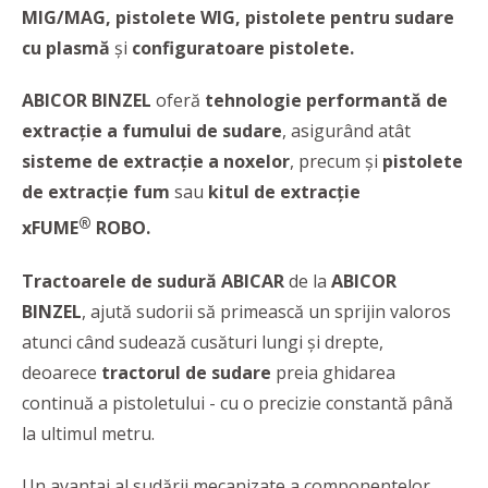
MIG/MAG, pistolete WIG, pistolete pentru sudare
cu plasmă
şi
configuratoare pistolete.
ABICOR BINZEL
oferă
tehnologie performantă de
extracție a fumului de sudare
, asigurând atât
sisteme de extracție a noxelor
, precum și
pistolete
de extracție fum
sau
kitul de extracție
®
xFUME
ROBO.
Tractoarele de sudură ABICAR
de la
ABICOR
BINZEL
,
ajută sudorii să primească un sprijin valoros
atunci când sudează cusături lungi și drepte,
deoarece
tractorul de sudare
preia ghidarea
continuă a pistoletului - cu o precizie constantă până
la ultimul metru.
Un avantaj al sudării mecanizate a componentelor