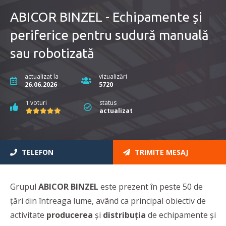
ABICOR BINZEL - Echipamente și
periferice pentru sudură manuală
sau robotizată
actualizat la
vizualizări
26.06.2026
5720
voturi
status
1
actualizat
TELEFON
TRIMITE MESAJ
Grupul
ABICOR BINZEL
este prezent în peste 50 de
țări din întreaga lume, având ca principal obiectiv de
activitate
producerea
și
distribuția
de echipamente și