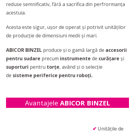
reduse semnificativ, fără a sacrifica din perfrormanța
acestuia.
Acesta este sigur, uşor de operat şi potrivit unităţilor
de producţie de dimensiuni medii şi mari.
ABICOR BINZEL
produce și o gamă largă de
accesorii
pentru sudare
precum
instrumente
de
curăţare
şi
suporturi
pentru
torţe
, având și o selecţie
de
sisteme periferice pentru roboți.
Avantajele
ABICOR BINZEL
✔
Unitățile de