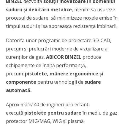
BINZEL
dezvoltă
soluţii inovatoare în domeniul
sudurii și debitării metalice
, menite să ușureze
procesul de sudare, să minimizeze noxele emise în
timpul sudurii și să sporească rezistența îmbinării.
Datorită unor programe de proiectare 3D-CAD,
precum și prelucrări moderne de vizualizare a
curenților de gaz,
ABICOR BINZEL
produce
echipamente de înaltă performanță,
precum:
pistolete, mânere ergonomice şi
componente
pentru tehnologii de
sudare
automată.
Aproximativ 40 de ingineri proiectanți
execută
pistolete pentru sudare
în mediu de gaz
protector MIG/MAG, WIG şi plasmă.