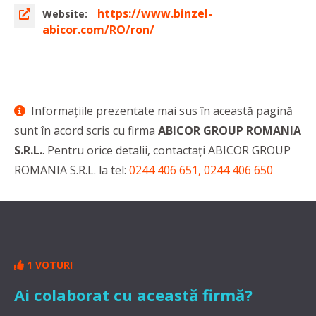
https://www.binzel-
Website:
abicor.com/RO/ron/
Informaţiile prezentate mai sus în această pagină
sunt în acord scris cu firma
ABICOR GROUP ROMANIA
S.R.L.
. Pentru orice detalii, contactaţi ABICOR GROUP
ROMANIA S.R.L. la tel:
0244 406 651, 0244 406 650
1 VOTURI
Ai colaborat cu această firmă?