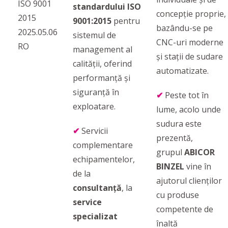
standardului ISO
concepție proprie,
9001:2015
pentru
bazându-se pe
sistemul de
CNC-uri moderne
management al
și stații de sudare
calității, oferind
automatizate.
performanță și
siguranță în
✔
Peste tot în
exploatare.
lume, acolo unde
sudura este
✔
Servicii
prezentă,
complementare
grupul
ABICOR
echipamentelor,
BINZEL
vine în
de la
ajutorul clienților
consultanță
, la
cu produse
service
competente de
specializat
înaltă