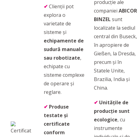
producție ale
✔
Clienții pot
companiei
ABICOR
explora o
BINZEL
sunt
varietate de
localizate la sediul
sisteme și
central din Buseck,
echipamente de
în apropiere de
sudură manuale
Gießen, la Dresda,
sau robotizate
,
precum şi în
echipate cu
Statele Unite,
sisteme complexe
Brazilia, India şi
de operare și
China.
reglare.
✔
Unitățile de
✔
Produse
producție sunt
testate și
ecologice
, cu
certificate
instrumente
conform
individuale și de