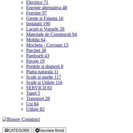
Electrice
71
Energie alternativa
48
Ferestre
97
Gresie si Faianta
16
Instalatii
190
Lacuri si Vopsele
28
Materiale de Constructii
94
Mobila
64
Mocheta - Covoare
13
Parchet
38
Pardoseli
43
Pavaje
19
Perdele si draperii
8
Piatra naturala
11
Scule si unelte
117
Scule si Utilaje
116
SERVICII
83
Tapet
5
Transport
28
Usi
84
Utilaje
82
CATEGORII
Înscriere firmă