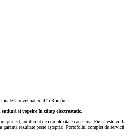
esionale la nivel naţional în România.
e, sudură
și
vopsire în câmp electrostatic.
care proiect, indiferent de complexitatea acestuia. Fie că este vorba
garanta rezultate peste așteptări. Portofoliul complet de servicii