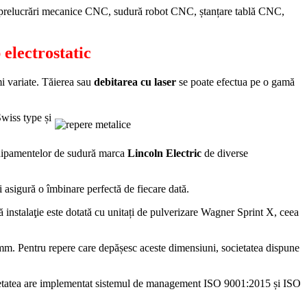
tic, prelucrări mecanice CNC, sudură robot CNC, ștanțare tablă CNC,
 electrostatic
i variate. Tăierea sau
debitarea cu laser
se poate efectua pe o gamă
Swiss type și
chipamentelor de sudură marca
Lincoln Electric
de diverse
i asigură o îmbinare perfectă de fiecare dată.
ă instalaţie este dotată cu unitați de pulverizare Wagner Sprint X, ceea
m. Pentru repere care depășesc aceste dimensiuni, societatea dispune
Societatea are implementat sistemul de management ISO 9001:2015 și ISO