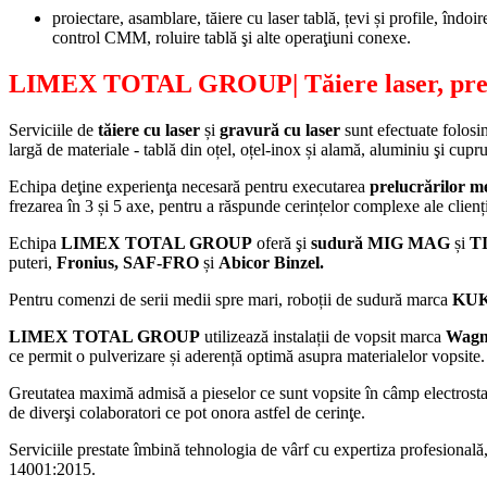
proiectare, asamblare, tăiere cu laser tablă, țevi și profile, 
control CMM, roluire tablă şi alte operaţiuni conexe.
LIMEX TOTAL GROUP
| Tăiere laser, p
Serviciile de
tăiere cu laser
și
gravură cu laser
sunt efectuate folosi
largă de materiale - tablă din oțel, oțel-inox și alamă, aluminiu şi cupru
Echipa deţine experienţa necesară pentru executarea
prelucrărilor 
frezarea în 3 și 5 axe, pentru a răspunde cerințelor complexe ale clienți
Echipa
LIMEX TOTAL GROUP
oferă şi
sudură MIG MAG
și
T
puteri,
Fronius, SAF-FRO
și
Abicor Binzel.
Pentru comenzi de serii medii spre mari, roboții de sudură marca
KU
LIMEX TOTAL GROUP
utilizează instalații de vopsit marca
Wagn
ce permit o pulverizare și aderență optimă asupra materialelor vopsite.
Greutatea maximă admisă a pieselor ce sunt vopsite în câmp electrost
de diverşi colaboratori ce pot onora astfel de cerinţe.
Serviciile prestate îmbină tehnologia de vârf cu expertiza profesiona
14001:2015.