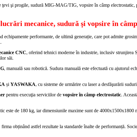
îndoire ţevi şi progile, sudură MIG-MAG/TIG, vopsire în câmp electrosta
relucrări mecanice, sudură şi vopsire în câmp
nd echipamente performante, de ultimă generație, care pot admite grosim
.
mecanice CNC
, oferind tehnici moderne în industrie, inclusiv strunjirea 
lor săi.
IG
, manuală sau robotică. Sudura manuală este efectuată cu ajutorul e
KA
și
YASWAKA
, cu sisteme de urmărire cu laser a desfăşurării suduri
er
pentru execuţia serviciilor de
vopsire în câmp electrostatic
. Aceast
atic este de 180 kg, iar dimensiunile maxime sunt de 4000x1500x1800 m
lă, firma obținând astfel rezultate la standarde înalte de performanță. 