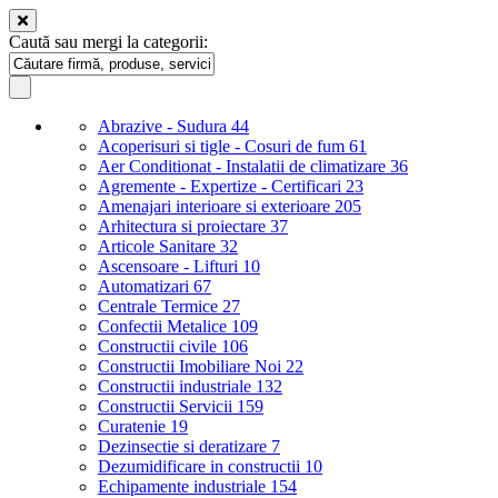
Caută sau mergi la categorii:
Abrazive - Sudura
44
Acoperisuri si tigle - Cosuri de fum
61
Aer Conditionat - Instalatii de climatizare
36
Agremente - Expertize - Certificari
23
Amenajari interioare si exterioare
205
Arhitectura si proiectare
37
Articole Sanitare
32
Ascensoare - Lifturi
10
Automatizari
67
Centrale Termice
27
Confectii Metalice
109
Constructii civile
106
Constructii Imobiliare Noi
22
Constructii industriale
132
Constructii Servicii
159
Curatenie
19
Dezinsectie si deratizare
7
Dezumidificare in constructii
10
Echipamente industriale
154