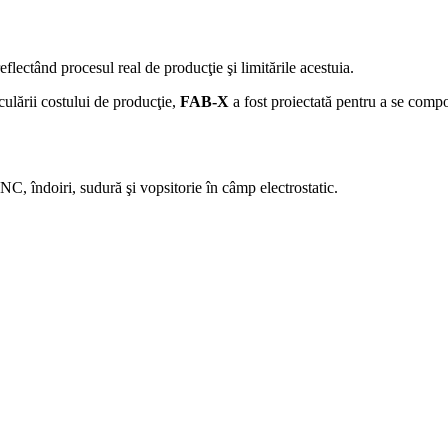
eflectând procesul real de producţie şi limitările acestuia.
culării costului de producţie,
FAB-X
a fost proiectată pentru a se compor
CNC, îndoiri, sudură şi vopsitorie în câmp electrostatic.