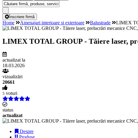
Înscriere firmă
Home
Amenajari interioare si exterioare
Balustrade
LIMEX TOTA
LIMEX TOTAL GROUP - Tăiere laser, prelu
actualizat la
18.03.2026
vizualizări
20661
voturi
5
status
actualizat
Despre
Produse