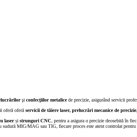
lucrărilor
şi
confecţiilor
metalice
de precizie, asigurând servicii prof
ii oferă oferă
servicii de tăiere laser, prelucrări mecanice de precizi
cu laser
și
strunguri CNC
, pentru a asigura o precizie deosebită în fie
sau sudură MIG/MAG sau TIG, fiecare proces este atent controlat pentru a 