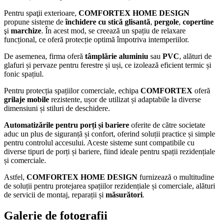
Pentru spaţii exterioare,
COMFORTEX HOME DESIGN
propune sisteme de
închidere cu stică glisantă
,
pergole
,
copertine
şi
marchize
. În acest mod, se creează un spațiu de relaxare
funcțional, ce oferă protecție optimă împotriva intemperiilor.
De asemenea, firma oferă
tâmplărie
aluminiu
sau
PVC
, alături de
glafuri și pervaze pentru ferestre și uși, ce izolează eficient termic și
fonic spațiul.
Pentru protecția spațiilor comerciale, echipa
COMFORTEX
oferă
grilaje mobile
rezistente, ușor de utilizat și adaptabile la diverse
dimensiuni și stiluri de deschidere.
Automatizările
pentru porți și bariere
oferite de către societate
aduc un plus de siguranță și confort, oferind soluții practice și simple
pentru controlul accesului. Aceste sisteme sunt compatibile cu
diverse tipuri de porți și bariere, fiind ideale pentru spații rezidențiale
și comerciale.
Astfel,
COMFORTEX HOME DESIGN
furnizează o multitudine
de soluții pentru protejarea spațiilor rezidențiale și comerciale, alături
de servicii de montaj, reparații și
măsurători
.
Galerie de fotografii