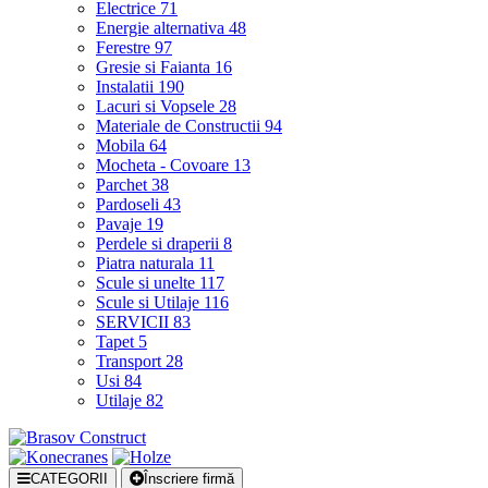
Electrice
71
Energie alternativa
48
Ferestre
97
Gresie si Faianta
16
Instalatii
190
Lacuri si Vopsele
28
Materiale de Constructii
94
Mobila
64
Mocheta - Covoare
13
Parchet
38
Pardoseli
43
Pavaje
19
Perdele si draperii
8
Piatra naturala
11
Scule si unelte
117
Scule si Utilaje
116
SERVICII
83
Tapet
5
Transport
28
Usi
84
Utilaje
82
CATEGORII
Înscriere firmă