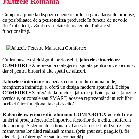
Jaluzele România
Compania pune la dispoziția beneficiarilor o gamă largă de produse,
cu posibilitatea de a
personaliza
produsele în funcție de nevoile
fiecărui client, având o varietate de materiale, finisaje și
funcționalități.
Cu frumusețea și designul lor deosebit,
jaluzelele interioare
COMFORTEX
reprezintă o alegere inspirată pentru orice locuință,
dar și pentru birouri și alte spații de afaceri.
Jaluzelele interioare
realizează controlul luminii naturale,
menținerea intimității și oferă un design modern spațiului. Echipa
COMFORTEX
oferă de la rolete și jaluzele plisate, până la jaluzele
verticale, orizontale sau SMART, acestea reprezentând un echilibru
perfect între funcționalitate și estetică.
Rulourile exterioare din aluminiu COMFORTEX
au rolul de a
umbri și proteja ferestrele împotriva factorilor de mediu, indiferent
de anotimp. Sistemul de acționare al acestora este fiabil și rezistent,
manevrarea lor fiind realizată manual (prin șnur sau panglică), fie
electric (cu întrerupător sau telecomandă).