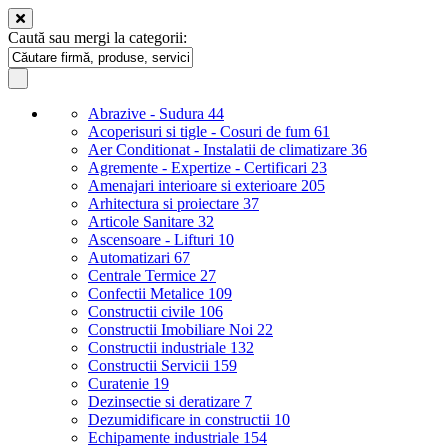
Caută sau mergi la categorii:
Abrazive - Sudura
44
Acoperisuri si tigle - Cosuri de fum
61
Aer Conditionat - Instalatii de climatizare
36
Agremente - Expertize - Certificari
23
Amenajari interioare si exterioare
205
Arhitectura si proiectare
37
Articole Sanitare
32
Ascensoare - Lifturi
10
Automatizari
67
Centrale Termice
27
Confectii Metalice
109
Constructii civile
106
Constructii Imobiliare Noi
22
Constructii industriale
132
Constructii Servicii
159
Curatenie
19
Dezinsectie si deratizare
7
Dezumidificare in constructii
10
Echipamente industriale
154