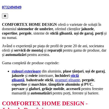
0732494949
COMFORTEX HOME DESIGN
oferă o varietate de soluții în
domeniul
sistemelor de umbrire
, oferind clienților
jaluzele
,
copertine
,
pergole
, sisteme de
sticlă glisantă
,
uși de garaj
,
porți
și
nu numai.
Având o experiență pe piața de profil de peste 20 de ani, societatea
oferă și
servicii de montaj
și
reparații
pentru gama de produse, dar
și
automatizări
pentru acestea.
Gama completă de produse cuprinde:
rulouri exterioare
din aluminiu,
plase țânțari
,
uși de garaj
,
jaluzele
și
rolete
interioare,
închideri
sticlă
glisantă
,
balustrade sticlă
,
geamuri glisante
,
pergole
,
copertine
și
marchize
,
tâmplărie aluminiu și PVC
,
pervaze
și
glafuri
,
grilaje
mobile
,
accesorii
pentru ferestre
mansardă și
automatizări
pentru porți, ferestre și bariere.
COMFORTEX HOME DESIGN
-