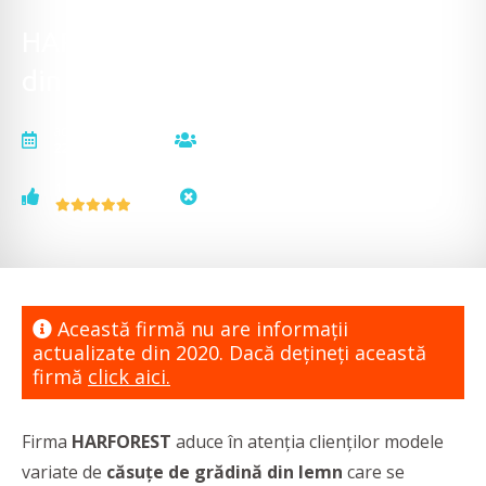
HARFOREST - Căsuțe de grădină
din lemn
actualizat la
vizualizări
22.07.2020
5800
voturi
status
1
neactualizat
Această firmă nu are informaţii
actualizate din 2020. Dacă dețineți această
firmă
click aici.
Firma
HARFOREST
aduce în atenția clienților modele
variate de
căsuțe de grădină din lemn
care se