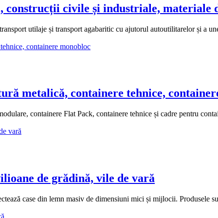
nstrucții civile și industriale, materiale de
ansport utilaje și transport agabaritic cu ajutorul autoutilitarelor și a
ă metalică, containere tehnice, containe
ulare, containere Flat Pack, containere tehnice și cadre pentru containe
lioane de grădină, vile de vară
ectează case din lemn masiv de dimensiuni mici și mijlocii. Produsele s