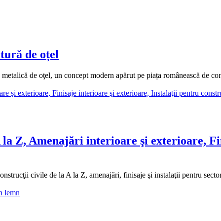
ură de oțel
talică de oţel, un concept modern apărut pe piața românească de constr
Z, Amenajări interioare şi exterioare, Finis
cţii civile de la A la Z, amenajări, finisaje şi instalaţii pentru secto