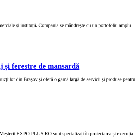
merciale și instituții. Compania se mândrește cu un portofoliu amplu
și ferestre de mansardă
iilor din Brașov și oferă o gamă largă de servicii și produse pentru
. Meșterii EXPO PLUS RO sunt specializați în proiectarea și execuția