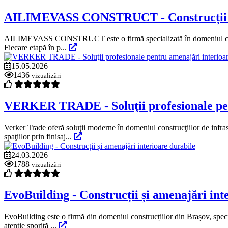
AILIMEVASS CONSTRUCT - Construcții civil
AILIMEVASS CONSTRUCT este o firmă specializată în domeniul construcții
Fiecare etapă în p...
15.05.2026
1436
vizualizări
VERKER TRADE - Soluţii profesionale pentr
Verker Trade oferă soluţii moderne în domeniul construcţiilor de infrast
spaţiilor prin finisaj...
24.03.2026
1788
vizualizări
EvoBuilding - Construcții și amenajări int
EvoBuilding este o firmă din domeniul construcțiilor din Brașov, special
atenție sporită ...