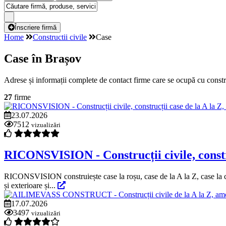
Înscriere firmă
Home
Constructii civile
Case
Case în Brașov
Adrese și informații complete de contact firme care se ocupă cu constr
27
firme
23.07.2026
7512
vizualizări
RICONSVISION - Construcții civile, construc
RICONSVISION construiește case la roșu, case de la A la Z, case la chei
și exterioare și...
17.07.2026
3497
vizualizări