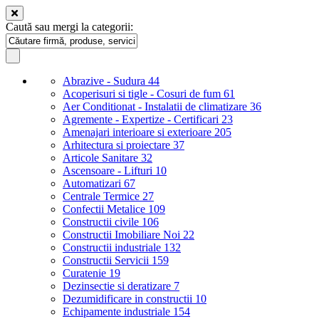
Caută sau mergi la categorii:
Abrazive - Sudura
44
Acoperisuri si tigle - Cosuri de fum
61
Aer Conditionat - Instalatii de climatizare
36
Agremente - Expertize - Certificari
23
Amenajari interioare si exterioare
205
Arhitectura si proiectare
37
Articole Sanitare
32
Ascensoare - Lifturi
10
Automatizari
67
Centrale Termice
27
Confectii Metalice
109
Constructii civile
106
Constructii Imobiliare Noi
22
Constructii industriale
132
Constructii Servicii
159
Curatenie
19
Dezinsectie si deratizare
7
Dezumidificare in constructii
10
Echipamente industriale
154