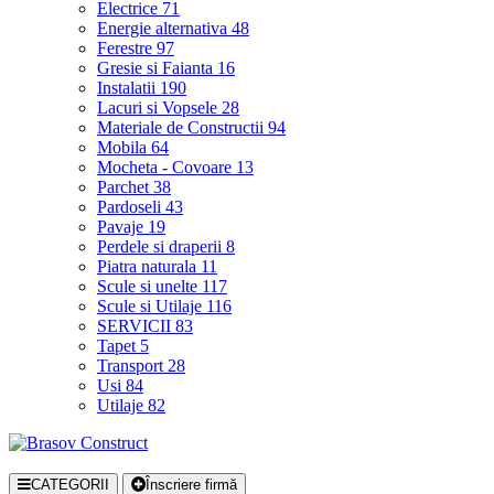
Electrice
71
Energie alternativa
48
Ferestre
97
Gresie si Faianta
16
Instalatii
190
Lacuri si Vopsele
28
Materiale de Constructii
94
Mobila
64
Mocheta - Covoare
13
Parchet
38
Pardoseli
43
Pavaje
19
Perdele si draperii
8
Piatra naturala
11
Scule si unelte
117
Scule si Utilaje
116
SERVICII
83
Tapet
5
Transport
28
Usi
84
Utilaje
82
CATEGORII
Înscriere firmă