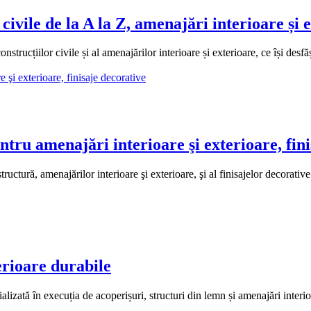
e de la A la Z, amenajări interioare și e
lor civile și al amenajărilor interioare și exterioare, ce își desfășoa
u amenajări interioare şi exterioare, fini
ructură, amenajărilor interioare şi exterioare, şi al finisajelor decorati
erioare durabile
izată în execuția de acoperișuri, structuri din lemn și amenajări interioa