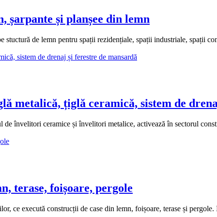
 șarpante și planșee din lemn
uctură de lemn pentru spații rezidențiale, spații industriale, spații co
alică, țiglă ceramică, sistem de drenaj 
tori ceramice și învelitori metalice, activează în sectorul construcț
 terase, foișoare, pergole
, ce execută construcții de case din lemn, foișoare, terase și pergole