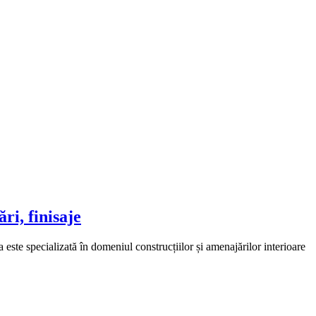
ri, finisaje
este specializată în domeniul construcțiilor și amenajărilor interioare