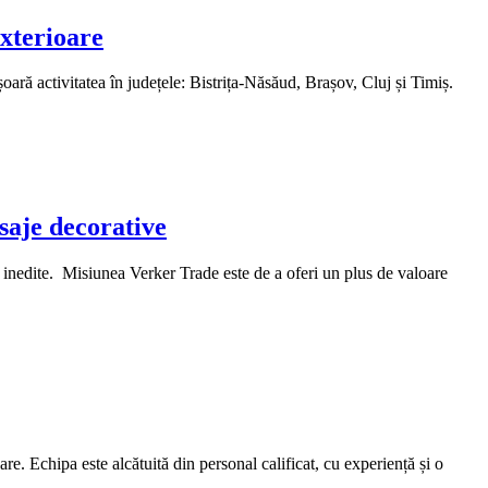
xterioare
ră activitatea în județele: Bistrița-Năsăud, Brașov, Cluj și Timiș.
saje decorative
ve inedite. Misiunea Verker Trade este de a oferi un plus de valoare
re. Echipa este alcătuită din personal calificat, cu experiență și o