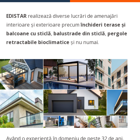
EDISTAR
realizează diverse lucrări de amenajări
interioare şi exterioare precum
închideri terase şi
balcoane cu sticlă
,
balustrade din sticlă
,
pergole
retractabile bioclimatice
şi nu numai.
Având o experienţă în domeniu de peste 32 de ani,