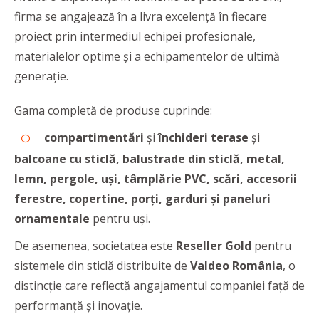
firma se angajează în a livra excelenţă în fiecare
proiect prin intermediul echipei profesionale,
materialelor optime şi a echipamentelor de ultimă
generaţie.
Gama completă de produse cuprinde:
compartimentări
şi
închideri terase
şi
balcoane cu sticlă,
balustrade din sticlă, metal,
lemn,
pergole, uşi, tâmplărie PVC, scări, accesorii
ferestre, copertine, porţi, garduri şi paneluri
ornamentale
pentru uşi.
De asemenea, societatea este
Reseller Gold
pentru
sistemele din sticlă distribuite de
Valdeo România
, o
distincție care reflectă angajamentul companiei față de
performanţă și inovație.