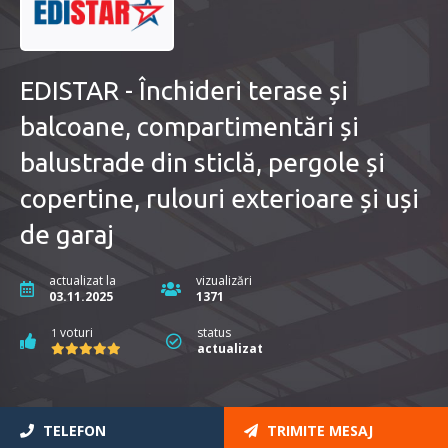
EDISTAR - Închideri terase și
balcoane, compartimentări și
balustrade din sticlă, pergole și
copertine, rulouri exterioare și uși
de garaj
actualizat la
vizualizări
03.11.2025
1371
voturi
status
1
actualizat
TELEFON
TRIMITE MESAJ