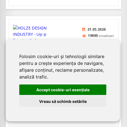
21.05.2026
19095
vizualizari
HOLZE DESIGN INDUSTRY - Uși și ferestre
Folosim cookie-uri și tehnologii similare
din lemn stratificat
pentru a crește experiența de navigare,
afișare conținut, reclame personalizate,
HOLZE DESIGN INDUSTRY produce tâmplărie din
analiză trafic.
lemn masiv și stratificat pentru case, vile, blocuri,
instituții și nu numai, oferind piese unice din lemn.
Accept cookie-uri esenţiale
Dispunând de o echipă specializată în
Vreau să schimb setările
tâmplărie, HOLZE utilizează tehnici de precizie înaltă
pen...