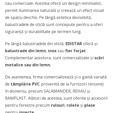
sau comerciale. Acestea oferă un design minimalist,
permit iluminarea naturală și creează un efect vizual
de spațiu deschis. Pe lângă estetica deosebită,
balustradele de sticlă sunt concepute pentru a oferi
siguranță și durabilitate pe termen lung.
Pe lângă balustradele din sticlă,
EDISTAR
oferă şi
balustrade din lemn
,
inox
sau
fier forjat
.
Complementar acestora, sunt comercializate şi
scări
metalice sau din lemn.
De asemenea, firma comercializează şi o gamă variată
de
tâmplărie PVC
provenită de la furnizori renumiţi
în domeniu, precum SALAMANDER, REHAU şi
RAMPLAST. Alături de acestea, sunt oferite şi accesorii
pentru ferestre precum
rulouri
,
rolete
şi
plase
pentru
insecte
.