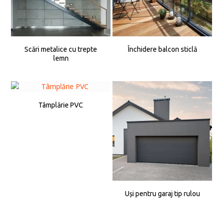
Scări metalice cu trepte
Închidere balcon sticlă
lemn
Tâmplărie PVC
Uși pentru garaj tip rulou