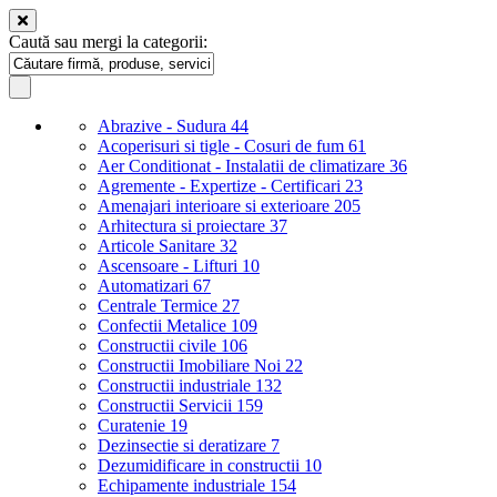
Caută sau mergi la categorii:
Abrazive - Sudura
44
Acoperisuri si tigle - Cosuri de fum
61
Aer Conditionat - Instalatii de climatizare
36
Agremente - Expertize - Certificari
23
Amenajari interioare si exterioare
205
Arhitectura si proiectare
37
Articole Sanitare
32
Ascensoare - Lifturi
10
Automatizari
67
Centrale Termice
27
Confectii Metalice
109
Constructii civile
106
Constructii Imobiliare Noi
22
Constructii industriale
132
Constructii Servicii
159
Curatenie
19
Dezinsectie si deratizare
7
Dezumidificare in constructii
10
Echipamente industriale
154