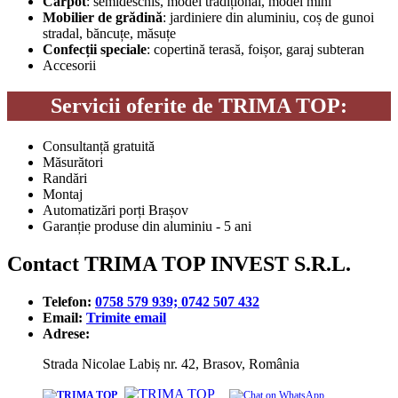
Carpot
: semideschis, model tradițional, model mini
Mobilier de grădină
: jardiniere din aluminiu, coș de gunoi
stradal, băncuțe, măsuțe
Confecții speciale
: copertină terasă, foișor, garaj subteran
Accesorii
Servicii oferite de TRIMA TOP:
Consultanță gratuită
Măsurători
Randări
Montaj
Automatizări porți Brașov
Garanție produse din aluminiu - 5 ani
Contact TRIMA TOP INVEST S.R.L.
Telefon:
0758 579 939; 0742 507 432
Email:
Trimite email
Adrese:
Strada Nicolae Labiș nr. 42, Brasov, România