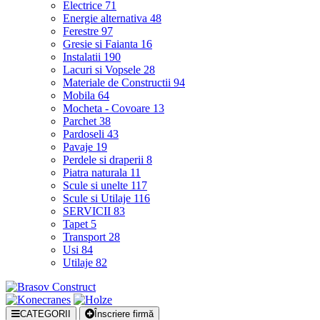
Electrice
71
Energie alternativa
48
Ferestre
97
Gresie si Faianta
16
Instalatii
190
Lacuri si Vopsele
28
Materiale de Constructii
94
Mobila
64
Mocheta - Covoare
13
Parchet
38
Pardoseli
43
Pavaje
19
Perdele si draperii
8
Piatra naturala
11
Scule si unelte
117
Scule si Utilaje
116
SERVICII
83
Tapet
5
Transport
28
Usi
84
Utilaje
82
CATEGORII
Înscriere firmă