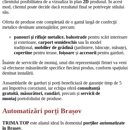
clientului posibilitatea de a vizualiza în plan
2D
produsul. În acest
mod, clientul poate decide dacă rezultatul final se potriveşte stilului
său.
Oferta de produse este completată de o gamă largă de confecţii
metalice destinate amenajărilor, precum:
panouri şi riflaje metalice, balustrade
pentru scări interioare
și exterioare,
carport semideschis
sau în model
tradițional,
mobilier de grădină
(jardiniere, băncuțe, măsuțe),
copertine
pentru terase,
foișoare
și
accesorii
pentru garduri.
Înainte de serviciile de montaj, unul din reprezentanții firmei va veni
să efectueze măsurătorile specifice fiecărui produs, conform spațiului
destinat instalării.
Ansamblurile de garduri și porți beneficiază de garanție timp de 5
ani împotriva coroziunii, iar echipa oferă
consultanță
gratuită
,
măsurători, randări
, precum și
servicii de
montaj
portofoliului de produse.
Automatizări porți Brașov
TRIMA TOP
este aliatul ideal în domeniul
porților automatizate
în Braşov
.