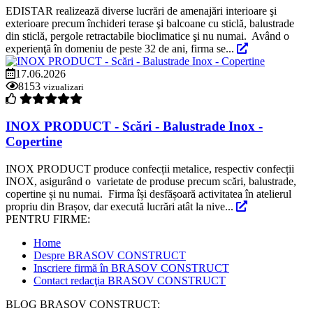
EDISTAR realizează diverse lucrări de amenajări interioare şi
exterioare precum închideri terase şi balcoane cu sticlă, balustrade
din sticlă, pergole retractabile bioclimatice şi nu numai. Având o
experienţă în domeniu de peste 32 de ani, firma se...
17.06.2026
8153
vizualizari
INOX PRODUCT - Scări - Balustrade Inox -
Copertine
INOX PRODUCT produce confecții metalice, respectiv confecții
INOX, asigurând o varietate de produse precum scări, balustrade,
copertine și nu numai. Firma își desfășoară activitatea în atelierul
propriu din Brașov, dar execută lucrări atât la nive...
PENTRU FIRME:
Home
Despre BRASOV CONSTRUCT
Inscriere firmă în BRASOV CONSTRUCT
Contact redacţia BRASOV CONSTRUCT
BLOG BRASOV CONSTRUCT: