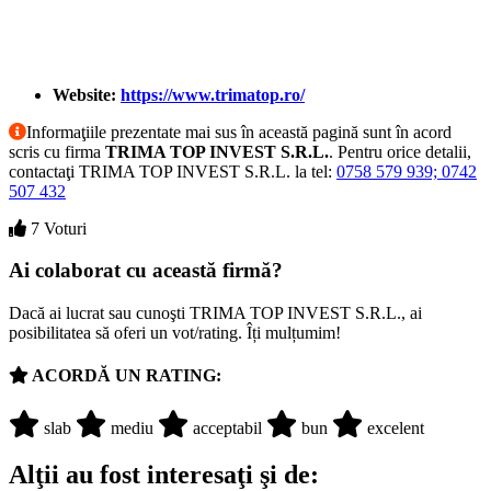
Website:
https://www.trimatop.ro/
Informaţiile prezentate mai sus în această pagină sunt în acord
scris cu firma
TRIMA TOP INVEST S.R.L.
. Pentru orice detalii,
contactaţi TRIMA TOP INVEST S.R.L. la tel:
0758 579 939; 0742
507 432
7 Voturi
Ai colaborat cu această firmă?
Dacă ai lucrat sau cunoşti TRIMA TOP INVEST S.R.L., ai
posibilitatea să oferi un vot/rating. Îți mulțumim!
ACORDĂ UN RATING:
slab
mediu
acceptabil
bun
excelent
Alţii au fost interesaţi şi de: