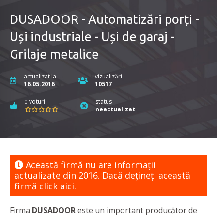
DUSADOOR - Automatizări porți -
Uși industriale - Uși de garaj -
Grilaje metalice
actualizat la
vizualizări
16.05.2016
10517
voturi
status
0
neactualizat
Această firmă nu are informaţii
actualizate din 2016. Dacă dețineți această
firmă
click aici.
Firma
DUSADOOR
este un important producător de