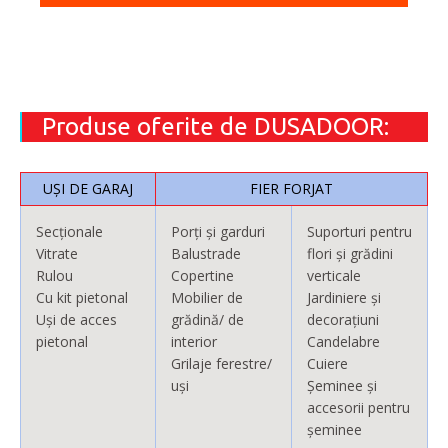
Produse oferite de DUSADOOR:
UȘI DE GARAJ
FIER FORJAT
Secționale
Porți și garduri
Suporturi pentru
Vitrate
Balustrade
flori și grădini
Rulou
Copertine
verticale
Cu kit pietonal
Mobilier de
Jardiniere și
Uși de acces
grădină/ de
decorațiuni
pietonal
interior
Candelabre
Grilaje ferestre/
Cuiere
uși
Șeminee și
accesorii pentru
șeminee