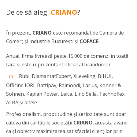
De ce să alegi
CRIANO
?
În prezent,
CRIANO
este recomandat de Camera de
Comerț și Industrie București și
COFACE
.
Anual, firma livrează peste 15.000 de comenzi în toată
țara și este reprezentant oficial al brandurilor:
Rubi, DiamantatExpert, XLeveling, BIHUI,
Officine IORI, Battipav, Raimondi, Larius, Konner &
Sohnen, Kaplan Power, Leica, Lino Sella, Technoflex,
ALBA și altele.
Profesionalism, proptitudine și seriozitate sunt doar
câteva din calitățiile societății
CRIANO
, aceasta având
ca și obiectiv maximizarea satisfacției clienților prin