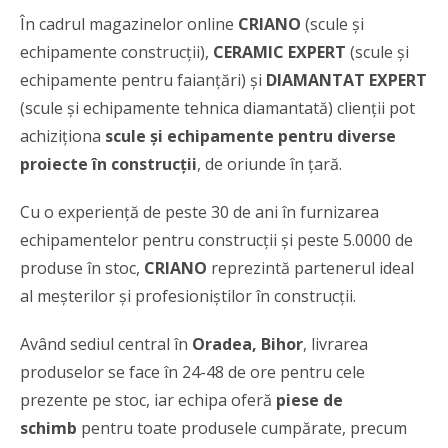
În cadrul magazinelor online
CRIANO
(scule și
echipamente construcții),
CERAMIC EXPERT
(scule și
echipamente pentru faianțări) și
DIAMANTAT EXPERT
(scule și echipamente tehnica diamantată) clienții pot
achiziționa
scule și echipamente pentru diverse
proiecte în construcții
, de oriunde în țară.
Cu o experiență de peste 30 de ani în furnizarea
echipamentelor pentru construcții și peste 5.0000 de
produse în stoc,
CRIANO
reprezintă partenerul ideal
al meșterilor și profesioniștilor în construcții.
Având sediul central în
Oradea, Bihor
, livrarea
produselor se face în 24-48 de ore pentru cele
prezente pe stoc, iar echipa oferă
piese de
schimb
pentru toate produsele cumpărate, precum