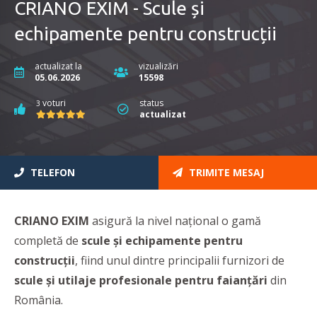
CRIANO EXIM - Scule și
echipamente pentru construcții
actualizat la
vizualizări
05.06.2026
15598
voturi
status
3
actualizat
TELEFON
TRIMITE MESAJ
CRIANO EXIM
asigură la nivel național o gamă
completă de
scule și echipamente pentru
construcții
, fiind
unul dintre principalii furnizori de
scule și utilaje profesionale
pentru faianțări
din
România.