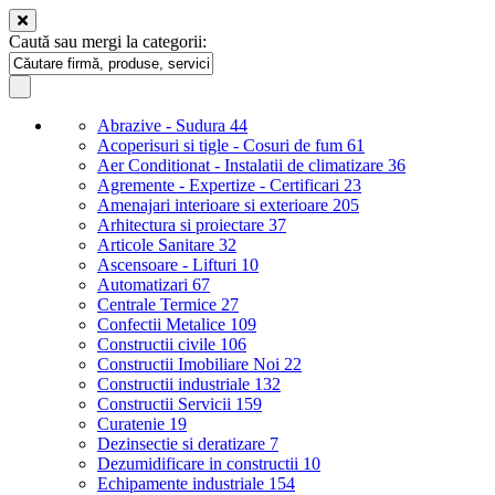
Caută sau mergi la categorii:
Abrazive - Sudura
44
Acoperisuri si tigle - Cosuri de fum
61
Aer Conditionat - Instalatii de climatizare
36
Agremente - Expertize - Certificari
23
Amenajari interioare si exterioare
205
Arhitectura si proiectare
37
Articole Sanitare
32
Ascensoare - Lifturi
10
Automatizari
67
Centrale Termice
27
Confectii Metalice
109
Constructii civile
106
Constructii Imobiliare Noi
22
Constructii industriale
132
Constructii Servicii
159
Curatenie
19
Dezinsectie si deratizare
7
Dezumidificare in constructii
10
Echipamente industriale
154