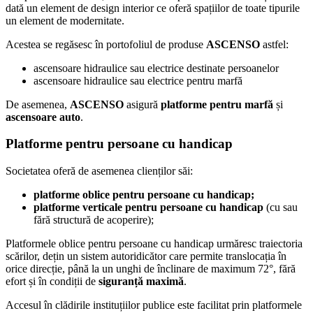
dată un element de design interior ce oferă spațiilor de toate tipurile
un element de modernitate.
Acestea se regăsesc în portofoliul de produse
ASCENSO
astfel:
ascensoare hidraulice sau electrice destinate persoanelor
ascensoare hidraulice sau electrice pentru marfă
De asemenea,
ASCENSO
asigură
platforme pentru marfă
și
ascensoare auto
.
Platforme pentru persoane cu handicap
Societatea oferă de asemenea clienților săi:
platforme oblice pentru persoane cu handicap;
platforme verticale pentru persoane cu handicap
(cu sau
fără structură de acoperire);
Platformele oblice pentru persoane cu handicap urmăresc traiectoria
scărilor, dețin un sistem autoridicător care permite translocația în
orice direcție, până la un unghi de înclinare de maximum 72°, fără
efort și în condiții de
siguranță maximă
.
Accesul în clădirile instituțiilor publice este facilitat prin platformele