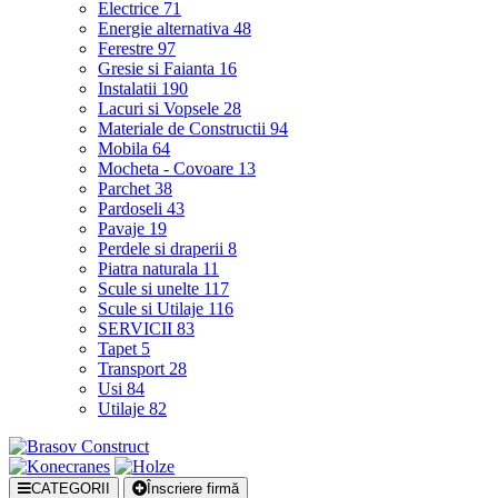
Electrice
71
Energie alternativa
48
Ferestre
97
Gresie si Faianta
16
Instalatii
190
Lacuri si Vopsele
28
Materiale de Constructii
94
Mobila
64
Mocheta - Covoare
13
Parchet
38
Pardoseli
43
Pavaje
19
Perdele si draperii
8
Piatra naturala
11
Scule si unelte
117
Scule si Utilaje
116
SERVICII
83
Tapet
5
Transport
28
Usi
84
Utilaje
82
CATEGORII
Înscriere firmă