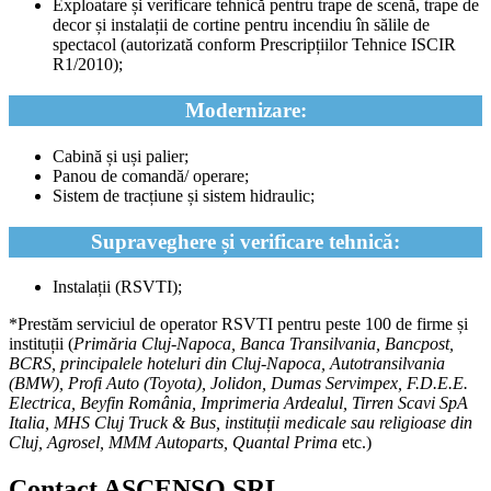
Exploatare și verificare tehnică pentru trape de scenă, trape de
decor și instalații de cortine pentru incendiu în sălile de
spectacol (autorizată conform Prescripțiilor Tehnice ISCIR
R1/2010);
Modernizare:
Cabină și uși palier;
Panou de comandă/ operare;
Sistem de tracțiune și sistem hidraulic;
Supraveghere și verificare tehnică:
Instalații (RSVTI);
*Prestăm serviciul de operator RSVTI pentru peste 100 de firme și
instituții (
Primăria Cluj-Napoca, Banca Transilvania, Bancpost,
BCRS, principalele hoteluri din Cluj-Napoca, Autotransilvania
(BMW), Profi Auto (Toyota), Jolidon, Dumas Servimpex, F.D.E.E.
Electrica, Beyfin România, Imprimeria Ardealul, Tirren Scavi SpA
Italia, MHS Cluj Truck & Bus, instituții medicale sau religioase din
Cluj, Agrosel, MMM Autoparts, Quantal Prima
etc.)
Contact ASCENSO SRL