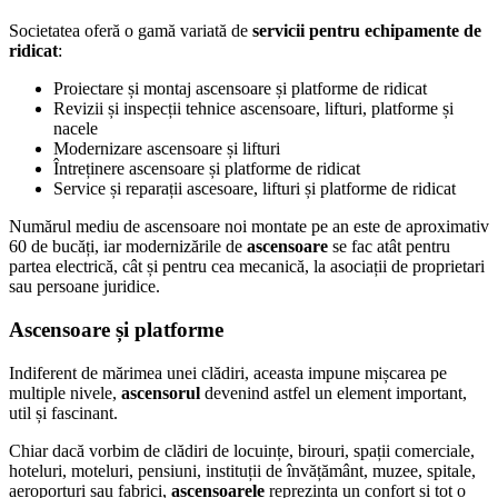
Societatea oferă o gamă variată de
servicii pentru echipamente de
ridicat
:
Proiectare și montaj ascensoare și platforme de ridicat
Revizii și inspecții tehnice ascensoare, lifturi, platforme și
nacele
Modernizare ascensoare și lifturi
Întreținere ascensoare și platforme de ridicat
Service și reparații ascesoare, lifturi și platforme de ridicat
Numărul mediu de ascensoare noi montate pe an este de aproximativ
60 de bucăți, iar modernizările de
ascensoare
se fac
atât pentru
partea electrică, cât și pentru cea mecanică, la asociații de proprietari
sau persoane juridice.
Ascensoare și platforme
Indiferent de mărimea unei clădiri, aceasta impune mișcarea pe
multiple nivele,
ascensorul
devenind astfel un element important,
util și fascinant.
Chiar dacă vorbim de clădiri de locuințe, birouri, spații comerciale,
hoteluri, moteluri, pensiuni, instituții de învățământ, muzee, spitale,
aeroporturi sau fabrici,
ascensoarele
reprezinta un confort și tot o