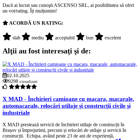
Dacă ai lucrat sau cunoşti ASCENSO SRL, ai posibilitatea să oferi
un vot/rating. Îți mulțumim!
ACORDĂ UN RATING:
slab
mediu
acceptabil
bun
excelent
Alţii au fost interesaţi şi de:
02.10.2025
9298
vizualizari
X MAD - Închirieri camioane cu macara, macarale,
automacarale, relocări utilaje și construcții civile și
industriale
X MAD prestează servicii de închirieri utilaje de construcții în
Brașov și împrejurimi, precum și relocări de utilaje și servicii în
construcții. Echipa, având peste 23 de ani de experiență,