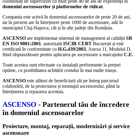
coordonați de supervizori cu mult peste 40 de ani de experiență în
domeniul ascensoarelor și platformelor de ridicat
.
Compania este activă în domeniul ascensoarelor de peste 20 de ani,
iar în prezent are în întreținere peste 1000 de ascensoare, atât în
municipiul Cluj-Napoca, cât și în alte județe din România.
ASCENSO
are implementat sistemul de management al calității
SR
EN ISO 9001:2001
, autorizată
ISCIR CERT
București și este
certificată în conformitate cu
H.G.439/2003
, Anexa 11, Modulul D,
fiind răspunzătoare pentru aplicarea pe ascensoare a marcajului
C.E.
Toate acestea sunt efectuate cu instalații performante la prețuri
optime, cu posibilitatea achitării costului în mai multe tranșe.
ASCENSO
este alături de beneficiarii săi pe întreg parcursul
colaborării, de la proiectarea și montajul ascensorului, până la
întreținerea și repararea acestuia.
ASCENSO
- Partenerul tău de încredere
în domeniul ascensoarelor
Proiectare, montaj, reparații, modernizări și service
ascensoare