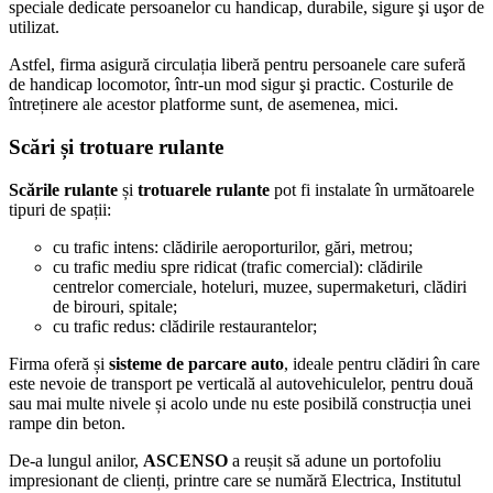
speciale dedicate persoanelor cu handicap, durabile, sigure şi uşor de
utilizat.
Astfel, firma asigură circulația liberă pentru persoanele care suferă
de handicap locomotor, într-un mod sigur şi practic. Costurile de
întreținere ale acestor platforme sunt, de asemenea, mici.
Scări și trotuare rulante
Scările rulante
și
trotuarele rulante
pot fi instalate în următoarele
tipuri de spații:
cu trafic intens: clădirile aeroporturilor, gări, metrou;
cu trafic mediu spre ridicat (trafic comercial): clădirile
centrelor comerciale, hoteluri, muzee, supermaketuri, clădiri
de birouri, spitale;
cu trafic redus: clădirile restaurantelor;
Firma oferă și
sisteme de parcare auto
, ideale pentru clădiri în care
este nevoie de transport pe verticală al autovehiculelor, pentru două
sau mai multe nivele și acolo unde nu este posibilă construcția unei
rampe din beton.
De-a lungul anilor,
ASCENSO
a reușit să adune un portofoliu
impresionant de clienți, printre care se numără Electrica, Institutul