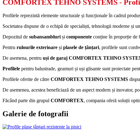
COMFORTEX TEHNO SYSTEMS
- Profi
Profilele reprezintă elemente structurale și funcționale în cadrul produs
Societatea dispune de o echipă de specialiști, tehnologii moderne și un 
Depozitul de
subansambluri
și
componente
conține în proporție de
Pentru
rulourile exterioare
și
plasele de țânțari
, profilele sunt confe
De asemena, pentru
uși de garaj COMFORTEX TEHNO SYST
Profilele
pentru balustrade, geamuri și uși glisante sunt proiectate pentr
Profilele oferite de către
COMFORTEX TEHNO SYSTEMS
dispun
De asemenea, acestea beneficiază de un aspect modern și inovator, potr
Făcând parte din grupul
COMFORTEX
, compania oferă soluții optim
Galerie de fotografii