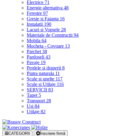
Electrice
71
Energie alternativa
48
Ferestre
97
Gresie si Faianta
16
Instalatii
190
Lacuri si Vopsele
28
Materiale de Constructii
94
Mobila
64
Mocheta - Covoare
13
Parchet
38
Pardoseli
43
Pavaje
19
Perdele si draperii
8
Piatra naturala
11
Scule si unelte
117
Scule si Utilaje
116
SERVICII
83
Tapet
5
Transport
28
Usi
84
Utilaje
82
CATEGORII
Înscriere firmă