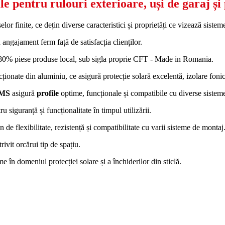
le pentru rulouri exterioare, uși de garaj și 
elor finite, ce dețin diverse caracteristici și proprietăți ce vizează siste
angajament ferm față de satisfacția clienților.
 80% piese produse local, sub sigla proprie CFT - Made in Romania.
cționate din aluminiu, ce asigură protecție solară excelentă, izolare fonic
EMS
asigură
profile
optime, funcționale și compatibile cu diverse sistem
u siguranță și funcționalitate în timpul utilizării.
 de flexibilitate, rezistență și compatibilitate cu varii sisteme de montaj
ivit orcărui tip de spațiu.
e în domeniul protecției solare și a închiderilor din sticlă.