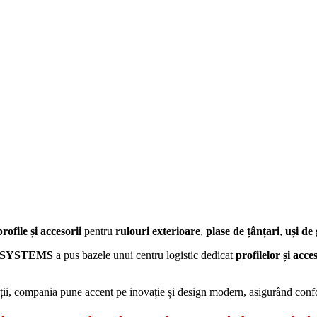
profile și accesorii
pentru
rulouri exterioare
,
plase de țânțari
,
uși de
SYSTEMS
a pus bazele unui centru logistic dedicat
profilelor și acce
cții, compania pune accent pe inovație și design modern, asigurând confor