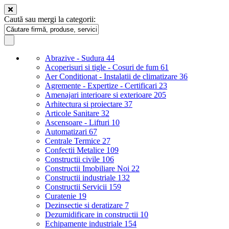
Caută sau mergi la categorii:
Abrazive - Sudura
44
Acoperisuri si tigle - Cosuri de fum
61
Aer Conditionat - Instalatii de climatizare
36
Agremente - Expertize - Certificari
23
Amenajari interioare si exterioare
205
Arhitectura si proiectare
37
Articole Sanitare
32
Ascensoare - Lifturi
10
Automatizari
67
Centrale Termice
27
Confectii Metalice
109
Constructii civile
106
Constructii Imobiliare Noi
22
Constructii industriale
132
Constructii Servicii
159
Curatenie
19
Dezinsectie si deratizare
7
Dezumidificare in constructii
10
Echipamente industriale
154