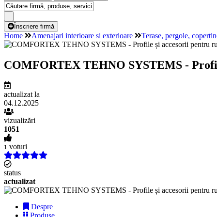
Înscriere firmă
Home
Amenajari interioare si exterioare
Terase, pergole, copertin
COMFORTEX TEHNO SYSTEMS - Profile și acc
actualizat la
04.12.2025
vizualizări
1051
voturi
1
status
actualizat
Despre
Produse