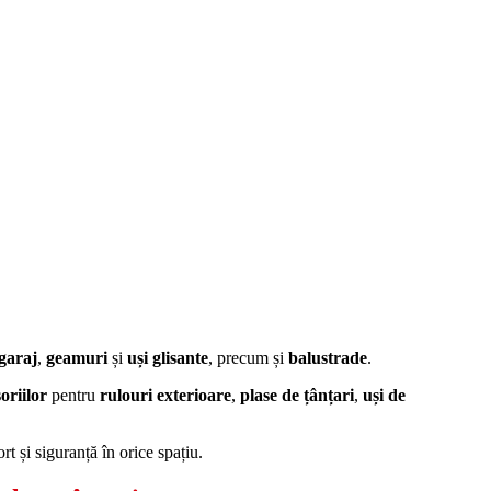
 garaj
,
geamuri
și
uși glisante
, precum și
balustrade
.
soriilor
pentru
rulouri exterioare
,
plase de țânțari
,
uși de
t și siguranță în orice spațiu.