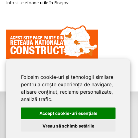
Info si telefoane utile în Braşov
Folosim cookie-uri și tehnologii similare
pentru a crește experiența de navigare,
afișare conținut, reclame personalizate,
analiză trafic.
©2008-2026
BRASOV CONSTRUCT
este un serviciu de promovare online
Accept cookie-uri esenţiale
pentru firme. Proiect digital dezvoltat de
LIVE COMMUNICATIONS SRL
,
J12/4191/2006, RO19492087, Cap.Soc. 5000 LEI
Vreau să schimb setările