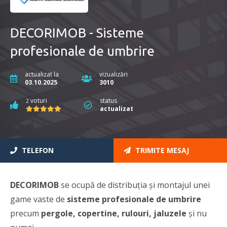
DECORIMOB - Sisteme
profesionale de umbrire
actualizat la
vizualizări
03.10.2025
3010
voturi
status
2
actualizat
TELEFON
TRIMITE MESAJ
DECORIMOB
se ocupă de distribuția și montajul unei
game vaste de
sisteme profesionale de umbrire
precum
pergole, copertine, rulouri, jaluzele
şi nu