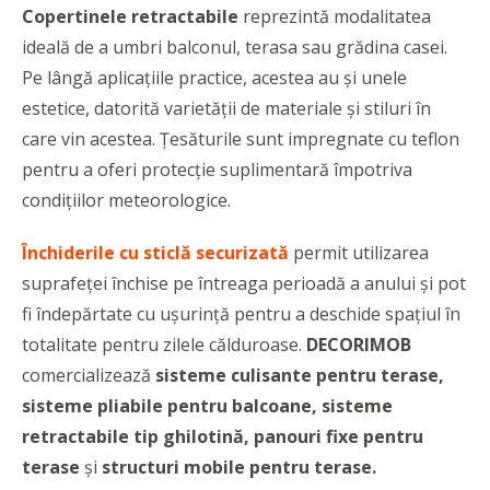
Copertinele retractabile
reprezintă modalitatea
ideală de a umbri balconul, terasa sau grădina casei.
Pe lângă aplicaţiile practice, acestea au şi unele
estetice, datorită varietăţii de materiale şi stiluri în
care vin acestea. Ţesăturile sunt impregnate cu teflon
pentru a oferi protecţie suplimentară împotriva
condiţiilor meteorologice.
Închiderile cu sticlă securizată
permit utilizarea
suprafeței închise pe întreaga perioadă a anului și pot
fi îndepărtate cu ușurință pentru a deschide spațiul în
totalitate pentru zilele călduroase.
DECORIMOB
comercializează
sisteme culisante pentru terase,
sisteme pliabile pentru balcoane, sisteme
retractabile tip ghilotină, panouri fixe pentru
terase
și
structuri mobile pentru terase.