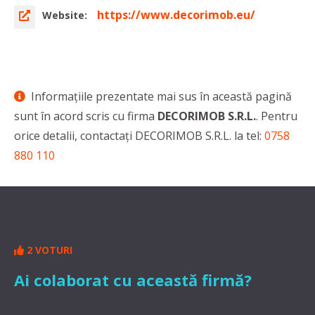
https://www.decorimob.eu/
Website:
Informaţiile prezentate mai sus în această pagină
sunt în acord scris cu firma
DECORIMOB S.R.L.
. Pentru
orice detalii, contactaţi DECORIMOB S.R.L. la tel:
0758
880 110
2 VOTURI
Ai colaborat cu această firmă?