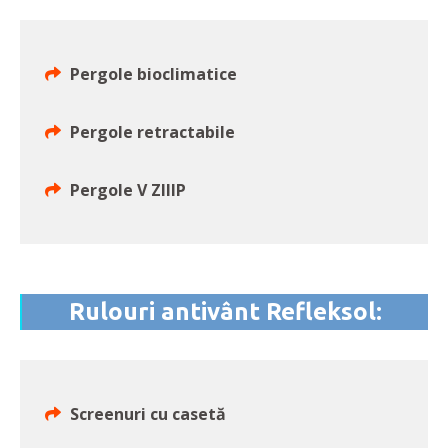
Pergole bioclimatice
Pergole retractabile
Pergole V ZIIIP
Rulouri antivânt Refleksol:
Screenuri cu casetă