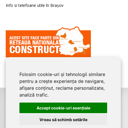
Info si telefoane utile în Braşov
Folosim cookie-uri și tehnologii similare
pentru a crește experiența de navigare,
afișare conținut, reclame personalizate,
analiză trafic.
©2008-2026
BRASOV CONSTRUCT
este un serviciu de promovare online
Accept cookie-uri esenţiale
pentru firme. Proiect digital dezvoltat de
LIVE COMMUNICATIONS SRL
,
J12/4191/2006, RO19492087, Cap.Soc. 5000 LEI
Vreau să schimb setările