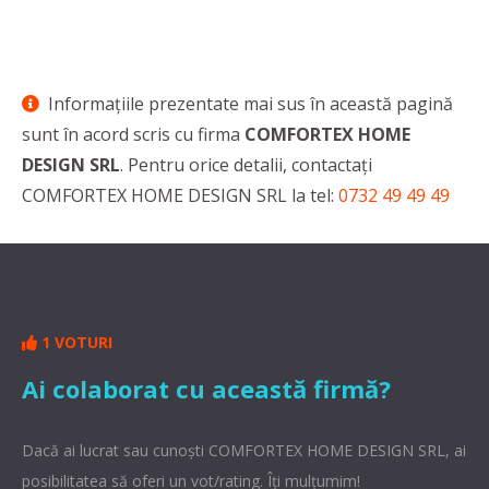
Informaţiile prezentate mai sus în această pagină
sunt în acord scris cu firma
COMFORTEX HOME
DESIGN SRL
. Pentru orice detalii, contactaţi
COMFORTEX HOME DESIGN SRL la tel:
0732 49 49 49
1 VOTURI
Ai colaborat cu această firmă?
Dacă ai lucrat sau cunoşti COMFORTEX HOME DESIGN SRL, ai
posibilitatea să oferi un vot/rating. Îți mulțumim!