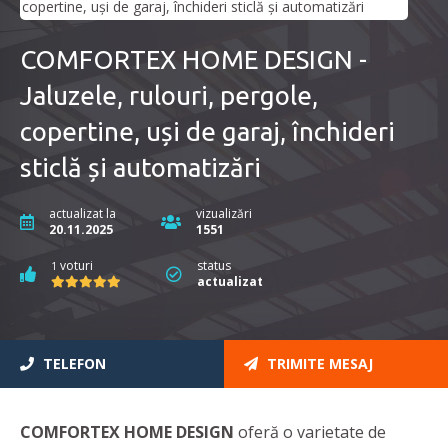
COMFORTEX HOME DESIGN -
Jaluzele, rulouri, pergole,
copertine, uși de garaj, închideri
sticlă și automatizări
actualizat la
vizualizări
20.11.2025
1551
voturi
status
1
actualizat
TELEFON
TRIMITE MESAJ
COMFORTEX HOME DESIGN
oferă o varietate de