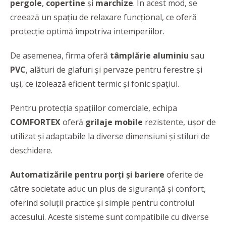
pergole
,
copertine
şi
marchize
. În acest mod, se
creează un spațiu de relaxare funcțional, ce oferă
protecție optimă împotriva intemperiilor.
De asemenea, firma oferă
tâmplărie
aluminiu
sau
PVC
, alături de glafuri și pervaze pentru ferestre și
uși, ce izolează eficient termic și fonic spațiul.
Pentru protecția spațiilor comerciale, echipa
COMFORTEX
oferă
grilaje mobile
rezistente, ușor de
utilizat și adaptabile la diverse dimensiuni și stiluri de
deschidere.
Automatizările
pentru porți și bariere
oferite de
către societate aduc un plus de siguranță și confort,
oferind soluții practice și simple pentru controlul
accesului. Aceste sisteme sunt compatibile cu diverse