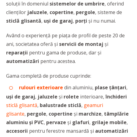
soluții în domeniul
sistemelor de umbrire
, oferind
clienților
jaluzele
,
copertine
,
pergole
, sisteme de
sticlă glisantă
,
uși de garaj
,
porți
și nu numai.
Având o experiență pe piața de profil de peste 20 de
ani, societatea oferă și
servicii de montaj
și
reparații
pentru gama de produse, dar și
automatizări
pentru acestea.
Gama completă de produse cuprinde:
rulouri exterioare
din aluminiu,
plase țânțari
,
uși de garaj
,
jaluzele
și
rolete
interioare,
închideri
sticlă glisantă
,
balustrade sticlă
,
geamuri
glisante
,
pergole
,
copertine
și
marchize
,
tâmplărie
aluminiu și PVC
,
pervaze
și
glafuri
,
grilaje
mobile
,
accesorii
pentru ferestre mansardă și
automatizări