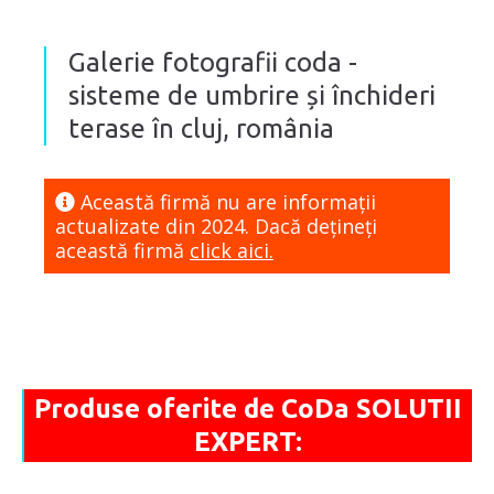
Galerie fotografii coda -
sisteme de umbrire și închideri
terase în cluj, românia
Această firmă nu are informaţii
actualizate din 2024. Dacă dețineți
această firmă
click aici.
Produse oferite de CoDa SOLUTII
EXPERT: