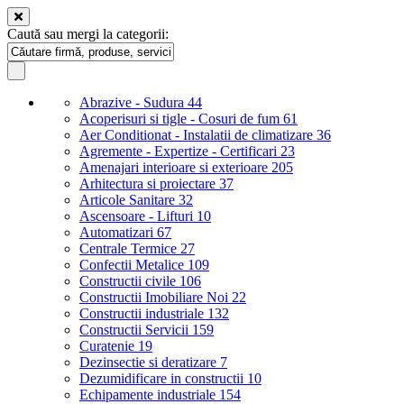
Caută sau mergi la categorii:
Abrazive - Sudura
44
Acoperisuri si tigle - Cosuri de fum
61
Aer Conditionat - Instalatii de climatizare
36
Agremente - Expertize - Certificari
23
Amenajari interioare si exterioare
205
Arhitectura si proiectare
37
Articole Sanitare
32
Ascensoare - Lifturi
10
Automatizari
67
Centrale Termice
27
Confectii Metalice
109
Constructii civile
106
Constructii Imobiliare Noi
22
Constructii industriale
132
Constructii Servicii
159
Curatenie
19
Dezinsectie si deratizare
7
Dezumidificare in constructii
10
Echipamente industriale
154