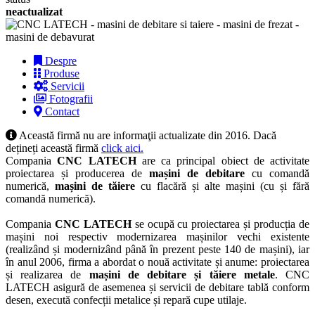
neactualizat
Despre
Produse
Servicii
Fotografii
Contact
Această firmă nu are informaţii actualizate din 2016. Dacă
dețineți această firmă
click aici.
Compania
CNC LATECH
are ca principal obiect de activitate
proiectarea și producerea de
mașini de debitare
cu comandă
numerică,
mașini de tăiere
cu flacără și alte mașini (cu și fără
comandă numerică).
Compania
CNC LATECH
se ocupă cu proiectarea și producția de
mașini noi respectiv modernizarea mașinilor vechi existente
(realizând și modernizând până în prezent peste 140 de mașini), iar
în anul 2006, firma a abordat o nouă activitate și anume: proiectarea
și realizarea de
mașini de debitare și tăiere metale
. CNC
LATECH asigură de asemenea și servicii de debitare tablă conform
desen, execută confecții metalice și repară cupe utilaje.