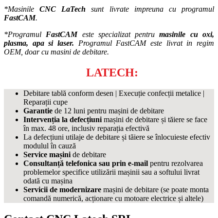
*Masinile
CNC LaTech
sunt livrate impreuna cu programul
FastCAM
.
*Programul
FastCAM
este specializat pentru
masinile cu oxi,
plasma, apa si laser.
Programul FastCAM este livrat in regim
OEM, doar cu masini de debitare.
SERVICII CNC
LATECH:
Debitare tablă conform desen | Execuție confecții metalice |
Reparații cupe
Garantie
de 12 luni pentru mașini de debitare
Intervenția la defecțiuni
mașini de debitare și tăiere se face
în max. 48 ore, inclusiv reparația efectivă
La defecțiuni utilaje de debitare și tăiere se înlocuieste efectiv
modulul în cauză
Service mașini
de debitare
Consultanță telefonica sau prin e-mail
pentru rezolvarea
problemelor specifice utilizării mașinii sau a softului livrat
odată cu mașina
Servicii de modernizare
mașini de debitare (se poate monta
comandă numerică, acționare cu motoare electrice și altele)