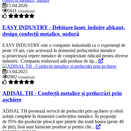
15.04.2026
5611
vizualizari
EASY INDUSTRY - Debitare laser, îndoire abkant,
design confecții metalice, sudură
EASY INDUSTRY este o companie industrială cu o experienţă de
peste 19 ani, care activează în domeniul prelucrărilor metalice
și proiectează repere metalice de complexitate ridicată pentru diverse
industrii. Compania realizează atât produse de tip...
11.04.2025
2902
vizualizari
ADISAL TH - Confecții metalice și prelucrări prin
așchiere
ADISAL TH prestează servicii de prelucrări prin așchiere și oferă
soluții complete în domeniul confecțiilor metalice. În proporţir
de 95% din producție pleacă spre piețele din toată lumea (peste 40
de țări), însă sunt furnizate produse și pentru clie...