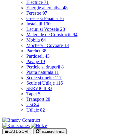
Electrice
71
Energie alternativa
48
Ferestre
97
Gresie si Faianta
16
Instalatii
190
Lacuri si Vopsele
28
Materiale de Constructii
94
Mobila
64
Mocheta - Covoare
13
Parchet
38
Pardoseli
43
Pavaje
19
Perdele si draperii
8
Piatra naturala
11
Scule si unelte
117
Scule si Utilaje
116
SERVICII
83
Tapet
5
Transport
28
Usi
84
Utilaje
82
CATEGORII
Înscriere firmă