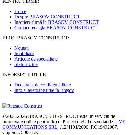
PENTRU FIRME:
Home
Despre BRASOV CONSTRUCT
Inscriere firmă în BRASOV CONSTRUCT
Contact redacţia BRASOV CONSTRUCT
BLOG BRASOV CONSTRUCT:
Noutati
Imobiliare
Articole de specialitate
Sfaturi Utile
INFORMATII UTILE:
Declaratia de confidentialitate
Info si telefoane utile în Braşov
©2008-2026
BRASOV CONSTRUCT
este un serviciu de
promovare online pentru firme. Proiect digital dezvoltat de
LIVE
COMMUNICATIONS SRL
, J12/4191/2006, RO19492087,
Cap.Soc. 5000 LEI