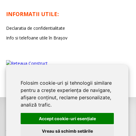
INFORMATII UTILE:
Declaratia de confidentialitate
Info si telefoane utile în Braşov
Folosim cookie-uri și tehnologii similare
pentru a crește experiența de navigare,
afișare conținut, reclame personalizate,
analiză trafic.
©2008-2026
BRASOV CONSTRUCT
este un serviciu de promovare online
Accept cookie-uri esenţiale
pentru firme. Proiect digital dezvoltat de
LIVE COMMUNICATIONS SRL
,
J12/4191/2006, RO19492087, Cap.Soc. 5000 LEI
Vreau să schimb setările