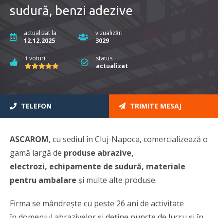
sudură, benzi adezive
actualizat la
vizualizări
12.12.2025
3029
voturi
status
1
actualizat
TELEFON
TRIMITE MESAJ
ASCAROM
, cu sediul în Cluj-Napoca, comercializează o
gamă largă de
produse abrazive,
electrozi,
echipamente de sudură, materiale
pentru ambalare
și multe alte produse.
Firma se mândrește cu peste 26 ani de activitate
în domeniul abrazivelor și deține puncte de lucru și în