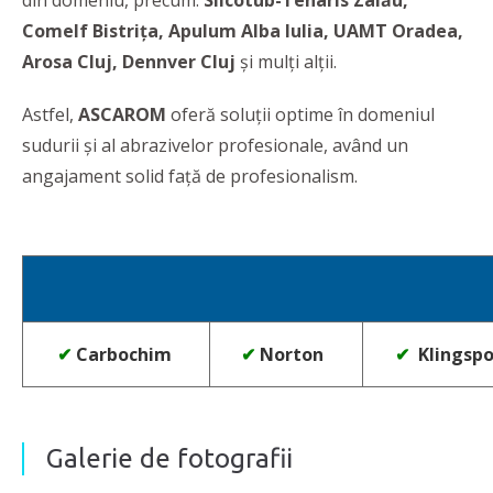
din domeniu, precum:
Silcotub-Tenaris Zalău,
Comelf Bistrița, Apulum Alba Iulia, UAMT Oradea,
Arosa Cluj, Dennver Cluj
și mulți alții.
Astfel,
ASCAROM
oferă soluţii optime în domeniul
sudurii şi al abrazivelor profesionale, având un
angajament solid faţă de profesionalism.
✔
Carbochim
✔
Norton
✔
Klingspo
Galerie de fotografii