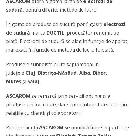
ASCAROM
oferă o gamă largă de
electrozi de
sudură
, pentru diferite metode de lucru.
În gama de produse de sudură pot fi găsiți
electrozi
de sudură
marca
DUCTIL
, producător renumit pe
piață. Electrozii de sudură se aleg în funcție de aparat,
mai exact în funcție de metoda de lucru folosită.
Produsele sunt distribuite săptămânal în
județele
Cluj, Bistriţa-Năsăud, Alba, Bihor,
Mureş
și
Sălaj
.
ASCAROM
se remarcă prin servicii optime și a
produse performante, dar și prin integritatea etică în
relaţiile cu clienţii şi colaboratorii.
Printre clienții
ASCAROM
se numără firme importante