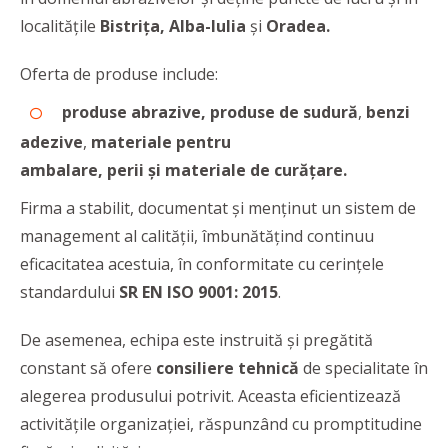
localităţile
Bistriţa, Alba-Iulia
şi
Oradea.
Oferta de produse include:
produse abrazive, produse de
sudură
,
benzi
adezive
,
materiale pentru
ambalare,
perii
și
materiale de curățare.
Firma a stabilit, documentat şi menţinut un sistem de
management al calităţii, îmbunătățind continuu
eficacitatea acestuia, în conformitate cu cerinţele
standardului
SR EN ISO 9001: 2015
.
De asemenea, echipa este instruită și pregătită
constant să ofere
consiliere tehnică
de specialitate în
alegerea produsului potrivit. Aceasta eficientizează
activitățile organizației, răspunzând cu promptitudine