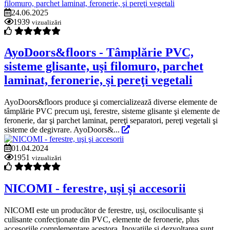
24.06.2025
1939
vizualizări
AyoDoors&floors - Tâmplărie PVC,
sisteme glisante, uşi filomuro, parchet
laminat, feronerie, şi pereţi vegetali
AyoDoors&floors produce şi comercializează diverse elemente de
tâmplărie PVC precum uşi, ferestre, sisteme glisante şi elemente de
feronerie, dar şi parchet laminat, pereţi separatori, pereţi vegetali şi
sisteme de degivrare. AyoDoors&...
01.04.2024
1951
vizualizări
NICOMI - ferestre, uşi şi accesorii
NICOMI este un producător de ferestre, uși, osciloculisante și
culisante confecționate din PVC, elemente de feronerie, plus
accesoriile complementare acestora. Inovațiile și dezvoltarea sunt