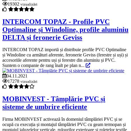
19302
vizualizări
INTERCOM TOPAZ - Profile PVC
Optimaline și Windoline, profile aluminiu
DELTA și feronerie Geviss
INTERCOM TOPAZ importă și distribuie profile PVC Optimaline
și Windoline cu armături aferente, feronerie Geviss (ferestre și uși) și
accesoriile aferente pentru uși și ferestre din aluminiu și PVC.
Suntem o companie de rang înalt pe plan n...
04.11.2021
17278
vizualizări
MOBINVEST - Tâmplărie PVC și
sisteme de umbrire eficiente
Firma MOBINVEST activează în domeniul tâmplăriei PVC și se
ocupă cu execuția și montajul tâmplăriei PVC cu geam termopan și
montajul jaluzelelor verticale, rulourilor exterioare și roletelor textile