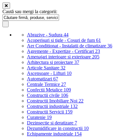
Caută sau mergi la categorii:
Abrazive - Sudura
44
Acoperisuri si tigle - Cosuri de fum
61
Aer Conditionat - Instalatii de climatizare
36
Agremente - Expertize - Certificari
23
Amenajari interioare si exterioare
205
Arhitectura si proiectare
37
Articole Sanitare
32
Ascensoare - Lifturi
10
Automatizari
67
Centrale Termice
27
Confectii Metalice
109
Constructii civile
106
Constructii Imobiliare Noi
22
Constructii industriale
132
Constructii Servicii
159
Curatenie
19
Dezinsectie si deratizare
7
Dezumidificare in constructii
10
Echipamente industriale
154