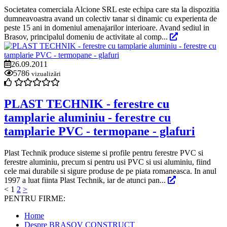
Societatea comerciala Alcione SRL este echipa care sta la dispozitia
dumneavoastra avand un colectiv tanar si dinamic cu experienta de
peste 15 ani in domeniul amenajarilor interioare. Avand sediul in
Brasov, principalul domeniu de activitate al comp...
26.09.2011
5786
vizualizări
PLAST TECHNIK - ferestre cu
tamplarie aluminiu - ferestre cu
tamplarie PVC - termopane - glafuri
Plast Technik produce sisteme si profile pentru ferestre PVC si
ferestre aluminiu, precum si pentru usi PVC si usi aluminiu, fiind
cele mai durabile si sigure produse de pe piata romaneasca. In anul
1997 a luat fiinta Plast Technik, iar de atunci pan...
<
1
2
>
PENTRU FIRME:
Home
Despre BRASOV CONSTRUCT