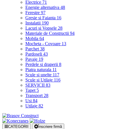
Electrice
71
Energie alternativa
48
Ferestre
97
Gresie si Faianta
16
Instalatii
190
Lacuri si Vopsele
28
Materiale de Constructii
94
Mobila
64
Mocheta - Covoare
13
Parchet
38
Pardoseli
43
Pavaje
19
Perdele si draperii
8
Piatra naturala
11
Scule si unelte
117
Scule si Utilaje
116
SERVICII
83
Tapet
5
Transport
28
Usi
84
Utilaje
82
CATEGORII
Înscriere firmă