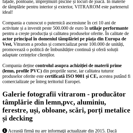
fațade, pontoane, împrejmuiri piscine și locuri de joacă. În materie
de tâmplărie pentru interior și exterior, VITRAROM este partenerul
ideal!
Compania a cunoscut o puternică ascensiune în cei 10 ani de
activitate și a investit peste 500.000 de euro în
utilaje performante
pentru a crește producția și calitatea produselor oferite. În calitate de
actor principal în domeniul tâmplăriei pe piața din Europa de
Vest,
Vitrarom a produs și comercializat peste 100.000 de unități,
promovează o politică de îmbunătățire continuă și oferă soluții
adaptate cerințelor clienților.
Compania deține
controlul asupra achiziției de materii prime
(lemn, profile PVC)
din propriile surse, iar calitatea tuturor
produselor oferite este
certificată ISO 9001 și CE,
acestea putând fi
comercializate pe întreg teritoriul Europei.
Galerie fotografii vitrarom - producător
tâmplărie din lemn,pvc, aluminiu,
ferestre, uși, obloane, scări, porți metalice
și decking
Această firmă nu are informaţii actualizate din 2015. Dacă