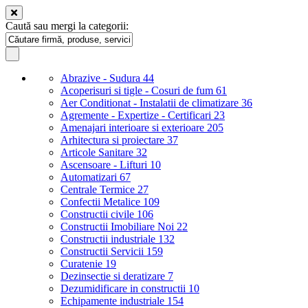
Caută sau mergi la categorii:
Abrazive - Sudura
44
Acoperisuri si tigle - Cosuri de fum
61
Aer Conditionat - Instalatii de climatizare
36
Agremente - Expertize - Certificari
23
Amenajari interioare si exterioare
205
Arhitectura si proiectare
37
Articole Sanitare
32
Ascensoare - Lifturi
10
Automatizari
67
Centrale Termice
27
Confectii Metalice
109
Constructii civile
106
Constructii Imobiliare Noi
22
Constructii industriale
132
Constructii Servicii
159
Curatenie
19
Dezinsectie si deratizare
7
Dezumidificare in constructii
10
Echipamente industriale
154