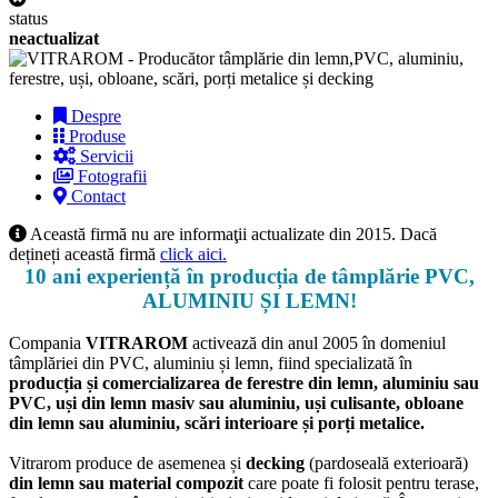
status
neactualizat
Despre
Produse
Servicii
Fotografii
Contact
Această firmă nu are informaţii actualizate din 2015. Dacă
dețineți această firmă
click aici.
10 ani experiență în producția de tâmplărie PVC,
ALUMINIU ȘI LEMN!
Compania
VITRAROM
activează din anul 2005 în domeniul
tâmplăriei din PVC, aluminiu și lemn, fiind specializată în
producția și comercializarea de ferestre din lemn, aluminiu sau
PVC, uși din lemn masiv sau aluminiu, uși culisante, obloane
din lemn sau aluminiu, scări interioare și porți metalice.
Vitrarom produce de asemenea și
decking
(pardoseală exterioară)
din lemn sau material compozit
care poate fi folosit pentru terase,