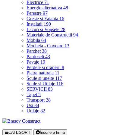
Electrice
71
Energie alternativa
48
Ferestre
97
Gresie si Faianta
16
Instalatii
190
Lacuri si Vopsele
28
Materiale de Constructii
94
Mobila
64
Mocheta - Covoare
13
Parchet
38
Pardoseli
43
Pavaje
19
Perdele si draperii
8
Piatra naturala
11
Scule si unelte
117
Scule si Utilaje
116
SERVICII
83
Tapet
5
Transport
28
Usi
84
Utilaje
82
CATEGORII
Înscriere firmă