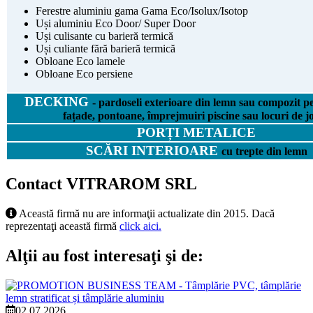
Ferestre aluminiu gama Gama Eco/Isolux/Isotop
Uși aluminiu Eco Door/ Super Door
Uși culisante cu barieră termică
Uși culiante fără barieră termică
Obloane Eco lamele
Obloane Eco persiene
DECKING
- pardoseli exterioare din lemn sau compozit pe
fațade, pontoane, împrejmuiri piscine sau locuri de j
PORȚI METALICE
SCĂRI INTERIOARE
cu trepte din lemn
Contact VITRAROM SRL
Această firmă nu are informaţii actualizate din 2015. Dacă
reprezentaţi această firmă
click aici.
Alţii au fost interesaţi şi de:
02.07.2026