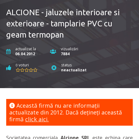
ALCIONE - jaluzele interioare si
exterioare - tamplarie PVC cu
geam termopan
actualizat la
vizualizări
06.04.2012
7884
voturi
status
0
neactualizat
Această firmă nu are informaţii
actualizate din 2012. Dacă dețineți această
firmă
click aici.
Societatea comerciala
Alcione SRL
este echipa care