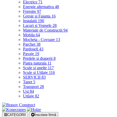
Electrice
71
Energie alternativa
48
Ferestre
97
Gresie si Faianta
16
Instalatii
190
Lacuri si Vopsele
28
Materiale de Constructii
94
Mobila
64
Mocheta - Covoare
13
Parchet
38
Pardoseli
43
Pavaje
19
Perdele si draperii
8
Piatra naturala
11
Scule si unelte
117
Scule si Utilaje
116
SERVICII
83
Tapet
5
Transport
28
Usi
84
Utilaje
82
CATEGORII
Înscriere firmă