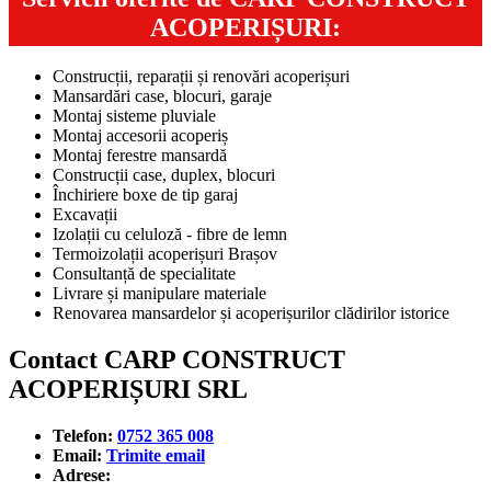
ACOPERIȘURI:
Construcții, reparații și renovări acoperișuri
Mansardări case, blocuri, garaje
Montaj sisteme pluviale
Montaj accesorii acoperiș
Montaj ferestre mansardă
Construcții case, duplex, blocuri
Închiriere boxe de tip garaj
Excavații
Izolații cu celuloză - fibre de lemn
Termoizolații acoperișuri Brașov
Consultanță de specialitate
Livrare și manipulare materiale
Renovarea mansardelor și acoperișurilor clădirilor istorice
Contact CARP CONSTRUCT
ACOPERIȘURI SRL
Telefon:
0752 365 008
Email:
Trimite email
Adrese: