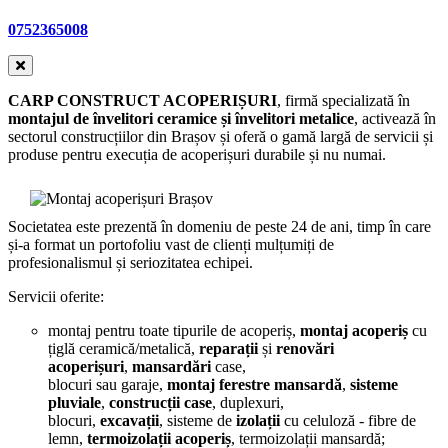
0752365008
CARP CONSTRUCT ACOPERIȘURI
, firmă specializată în
montajul de învelitori ceramice și învelitori metalice
, activează în
sectorul construcțiilor din Brașov și oferă o gamă largă de servicii și
produse pentru execuția de acoperișuri durabile și nu numai.
Societatea este prezentă în domeniu de peste 24 de ani, timp în care
și-a format un portofoliu vast de clienți mulțumiți de
profesionalismul și seriozitatea echipei.
Servicii oferite:
montaj pentru toate tipurile de acoperiș,
montaj acoperiș
cu
țiglă ceramică/metalică,
reparații
și
renovări
acoperișuri
,
mansardări
case,
blocuri sau garaje,
montaj ferestre mansardă
,
sisteme
pluviale
,
construcții case
, duplexuri,
blocuri,
excavații
, sisteme de
izolații
cu celuloză - fibre de
lemn,
termoizolații
acoperiș
, termoizolații mansardă;