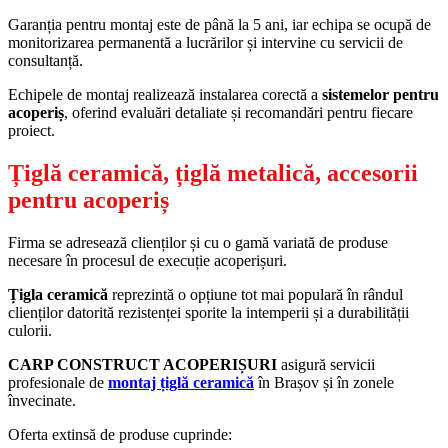
Garanția pentru montaj este de până la 5 ani, iar echipa se ocupă de
monitorizarea permanentă a lucrărilor și intervine cu servicii de
consultanță.
Echipele de montaj realizează instalarea corectă a
sistemelor pentru
acoperiș
, oferind evaluări detaliate și recomandări pentru fiecare
proiect.
Țiglă ceramică, țiglă metalică, accesorii
pentru acoperiș
Firma se adresează clienților și cu o gamă variată de produse
necesare în procesul de execuție acoperișuri.
Țigla ceramică
reprezintă o opțiune tot mai populară în rândul
clienților datorită rezistenței sporite la intemperii și a durabilității
culorii.
CARP CONSTRUCT ACOPERIȘURI
asigură servicii
profesionale de
montaj țiglă ceramică
în Brașov și în zonele
învecinate.
Oferta extinsă de produse cuprinde: