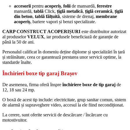
accesorii
pentru
acoperiș
,
folii
de mansardă,
ferestre
mansardă,
tablă
Click,
țiglă metalică
,
țiglă ceramică
,
țiglă
din beton
,
tablă fălțuită
, sisteme de drenaj,
membrane
acoperiș
, bariere vapori și benzi specializate.
CARP CONSTRUCT ACOPERIȘURI
este distribuitor autorizat
al produselor
VELUX
, iar produsele beneficiază de garanție de
până la 50 de ani.
Personalul calificat în domeniu deține diplome și specializări în țară
și străinătate, ceea ce garantează prestarea unor servicii optime, la
standarde înalte.
Închirieri boxe tip garaj Brașov
De asemenea, firma oferă înspre
închiriere boxe de tip garaj
de
12, 18 sau 24 mp.
O boxă de acest tip include: electricitate, grup sanitar comun, sistem
de alarmă și supraveghere video, accesul la ele fiind necondiționat.
La cerere, sunt oferite servicii de descărcare / încărcare cu
motostivuitor.