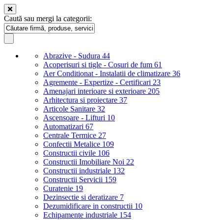
Caută sau mergi la categorii:
Abrazive - Sudura
44
Acoperisuri si tigle - Cosuri de fum
61
Aer Conditionat - Instalatii de climatizare
36
Agremente - Expertize - Certificari
23
Amenajari interioare si exterioare
205
Arhitectura si proiectare
37
Articole Sanitare
32
Ascensoare - Lifturi
10
Automatizari
67
Centrale Termice
27
Confectii Metalice
109
Constructii civile
106
Constructii Imobiliare Noi
22
Constructii industriale
132
Constructii Servicii
159
Curatenie
19
Dezinsectie si deratizare
7
Dezumidificare in constructii
10
Echipamente industriale
154