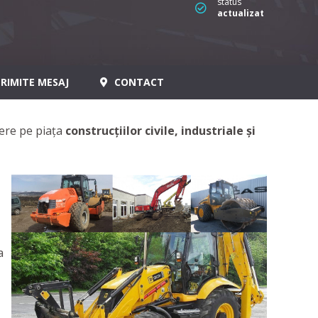
status
actualizat
RIMITE MESAJ
CONTACT
dere pe piața
construcțiilor civile, industriale și
a