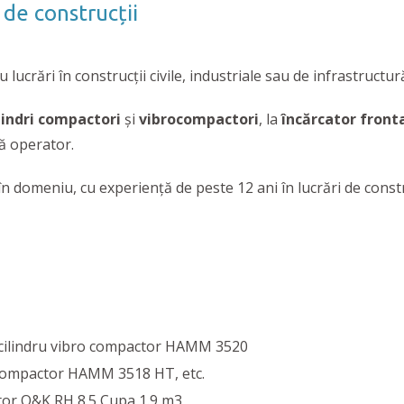
 de construcții
u lucrări în construcții civile, industriale sau de infrastructur
lindri compactori
și
vibrocompactori
, la
încărcator front
ră operator.
în domeniu, cu experiență de peste 12 ani în lucrări de constr
 cilindru vibro compactor HAMM 3520
 Compactor HAMM 3518 HT, etc.
tor O&K RH 8.5 Cupa 1.9 m3