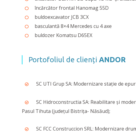
încărcător frontal Hanomag 55D
buldoexcavator JCB 3CX
basculantă 8×4 Mercedes cu 4 axe
buldozer Komatsu D65EX
Portofoliul de clienți
ANDOR
SC UTI Grup SA: Modernizare stație de epur
SC Hidroconstructia SA: Reabilitare și mod
Pasul Tihuta (județul Bistrița- Năsăud);
SC FCC Construccion SRL: Modernizare dru