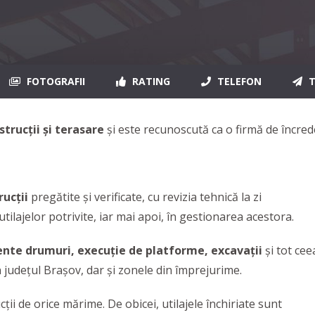
FOTOGRAFII
RATING
TELEFON
T
strucții și terasare
și este recunoscută ca o firmă de încre
rucții
pregătite și verificate, cu revizia tehnică la zi
utilajelor potrivite, iar mai apoi, în gestionarea acestora.
nte drumuri, execuție de platforme, excavații
și tot cee
 județul Brașov, dar și zonele din împrejurime.
ții de orice mărime. De obicei, utilajele închiriate sunt