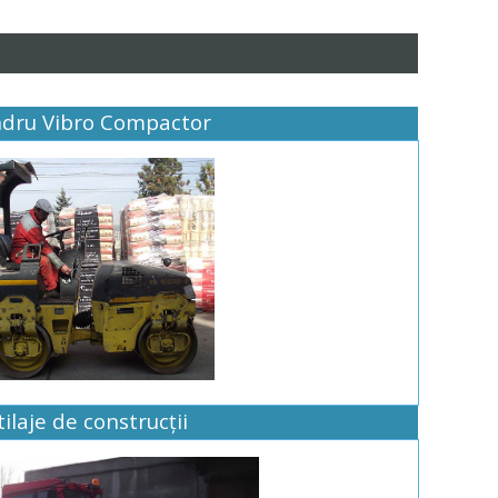
indru Vibro Compactor
ilaje de construcții