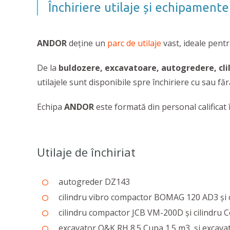
Închiriere utilaje și echipamente
ANDOR
deține un
parc de utilaje
vast, ideale pentr
De la
buldozere, excavatoare, autogredere, cli
utilajele sunt disponibile spre închiriere cu sau fă
Echipa
ANDOR
este formată din personal calificat 
Utilaje de închiriat
autogreder DZ143
cilindru vibro compactor BOMAG 120 AD3 și
cilindru compactor JCB VM-200D și cilindru
excavator O&K RH 8.5 Cupa 1.5 m3 și excava