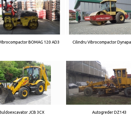
u Vibrocompactor BOMAG 120 AD3
Cilindru Vibrocompactor Dynap
Buldoexcavator JCB 3CX
Autogreder DZ143