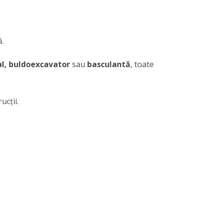
ă.
al, buldoexcavator
sau
basculantă
, toate
ucții.