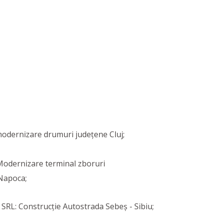
 modernizare drumuri județene Cluj;
 Modernizare terminal zboruri
-Napoca;
RL: Construcție Autostrada Sebeș - Sibiu;