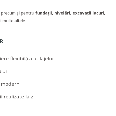
, precum și pentru
fundații, nivelări, excavații lacuri,
i multe altele.
R
ere flexibilă a utilajelor
ului
t, modern
i realizate la zi