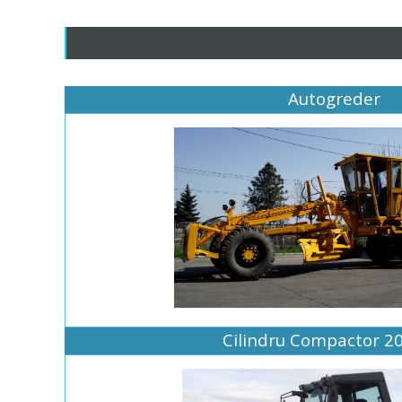
Autogreder
Cilindru Compactor 2