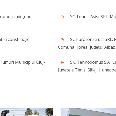
drumuri județene
SC Tehnic Asist SRL: Mo
ntru construcție
SC Euroconstruct SRL: Pi
Comuna Horea (județul Alba);
rumuri Municipiul Cluj-
S.C Tehnodomus S.A.: Luc
Județele Timiș, Sălaj, Hunedoa