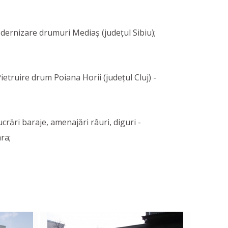
dernizare drumuri Mediaș (județul Sibiu);
etruire drum Poiana Horii (județul Cluj) -
rări baraje, amenajări râuri, diguri -
ra;