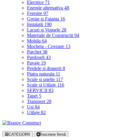
Electrice
71
Energie alternativa
48
Ferestre
97
Gresie si Faianta
16
Instalatii
190
Lacuri si Vopsele
28
Materiale de Constructii
94
Mobila
64
Mocheta - Covoare
13
Parchet
38
Pardoseli
43
Pavaje
19
Perdele si draperii
8
Piatra naturala
11
Scule si unelte
117
Scule si Utilaje
116
SERVICII
83
Tapet
5
Transport
28
Usi
84
Utilaje
82
CATEGORII
Înscriere firmă