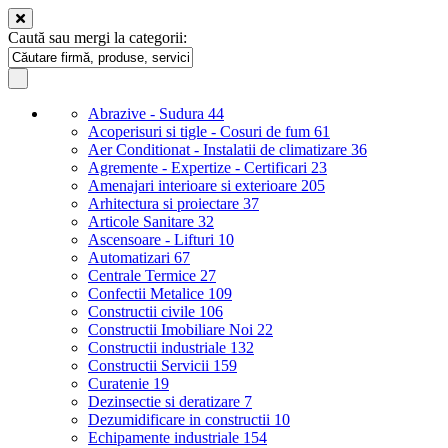
Caută sau mergi la categorii:
Abrazive - Sudura
44
Acoperisuri si tigle - Cosuri de fum
61
Aer Conditionat - Instalatii de climatizare
36
Agremente - Expertize - Certificari
23
Amenajari interioare si exterioare
205
Arhitectura si proiectare
37
Articole Sanitare
32
Ascensoare - Lifturi
10
Automatizari
67
Centrale Termice
27
Confectii Metalice
109
Constructii civile
106
Constructii Imobiliare Noi
22
Constructii industriale
132
Constructii Servicii
159
Curatenie
19
Dezinsectie si deratizare
7
Dezumidificare in constructii
10
Echipamente industriale
154