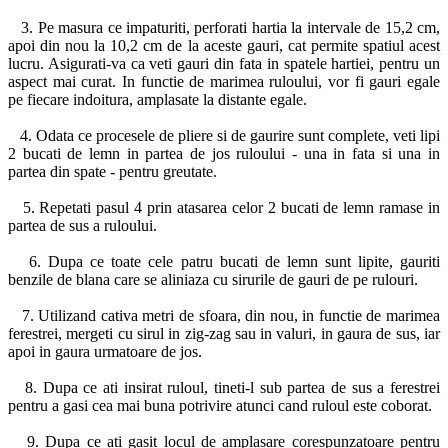
3. Pe masura ce impaturiti, perforati hartia la intervale de 15,2 cm,
apoi din nou la 10,2 cm de la aceste gauri, cat permite spatiul acest
lucru. Asigurati-va ca veti gauri din fata in spatele hartiei, pentru un
aspect mai curat. In functie de marimea ruloului, vor fi gauri egale
pe fiecare indoitura, amplasate la distante egale.
4. Odata ce procesele de pliere si de gaurire sunt complete, veti lipi
2 bucati de lemn in partea de jos ruloului - una in fata si una in
partea din spate - pentru greutate.
5. Repetati pasul 4 prin atasarea celor 2 bucati de lemn ramase in
partea de sus a ruloului.
6. Dupa ce toate cele patru bucati de lemn sunt lipite, gauriti
benzile de blana care se aliniaza cu sirurile de gauri de pe rulouri.
7. Utilizand cativa metri de sfoara, din nou, in functie de marimea
ferestrei, mergeti cu sirul in zig-zag sau in valuri, in gaura de sus, iar
apoi in gaura urmatoare de jos.
8. Dupa ce ati insirat ruloul, tineti-l sub partea de sus a ferestrei
pentru a gasi cea mai buna potrivire atunci cand ruloul este coborat.
9. Dupa ce ati gasit locul de amplasare corespunzatoare pentru