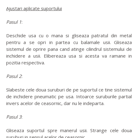
Ajustari aplicate suportului
Pasul 1
:
Deschide usa cu o mana si gliseaza patratul din metal
pentru a se opri in partea cu balamale usii. Gliseaza
sistemul de oprire pana cand atinge cilindrul sistemului de
inchidere a usii. Elibereaza usa si acesta va ramane in
pozitia respectiva.
Pasul 2
:
Slabeste cele doua suruburi de pe suportul ce tine sistemul
de inchidere pneumatic pe usa. Intoarce suruburile partial
invers acelor de ceasornic, dar nu le indeparta.
Pasul 3
:
Gliseaza suportul spre manerul usii. Strange cele doua
suruburi in sensul acelor de ceasornic.