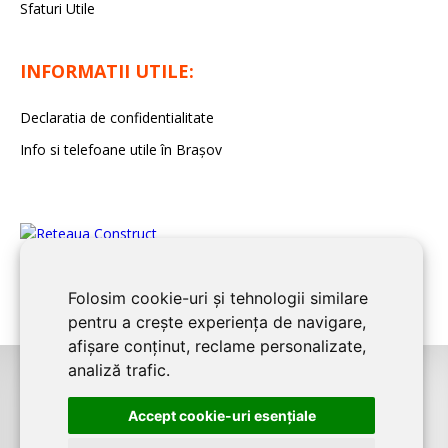
Sfaturi Utile
INFORMATII UTILE:
Declaratia de confidentialitate
Info si telefoane utile în Braşov
Folosim cookie-uri și tehnologii similare
pentru a crește experiența de navigare,
afișare conținut, reclame personalizate,
analiză trafic.
©2008-2026
BRASOV CONSTRUCT
este un serviciu de promovare online
Accept cookie-uri esenţiale
pentru firme. Proiect digital dezvoltat de
LIVE COMMUNICATIONS SRL
,