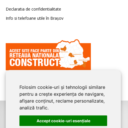
Declaratia de confidentialitate
Info si telefoane utile în Braşov
Folosim cookie-uri și tehnologii similare
pentru a crește experiența de navigare,
afișare conținut, reclame personalizate,
analiză trafic.
©2008-2026
BRASOV CONSTRUCT
este un serviciu de promovare online
Accept cookie-uri esenţiale
pentru firme. Proiect digital dezvoltat de
LIVE COMMUNICATIONS SRL
,