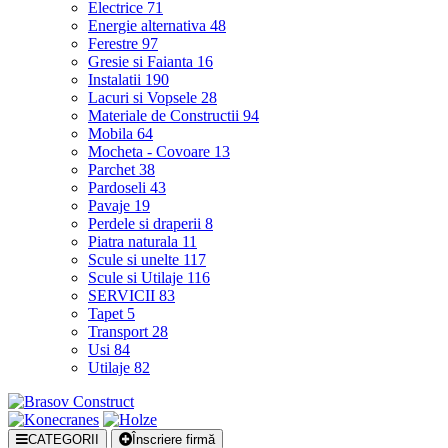
Electrice
71
Energie alternativa
48
Ferestre
97
Gresie si Faianta
16
Instalatii
190
Lacuri si Vopsele
28
Materiale de Constructii
94
Mobila
64
Mocheta - Covoare
13
Parchet
38
Pardoseli
43
Pavaje
19
Perdele si draperii
8
Piatra naturala
11
Scule si unelte
117
Scule si Utilaje
116
SERVICII
83
Tapet
5
Transport
28
Usi
84
Utilaje
82
CATEGORII
Înscriere firmă