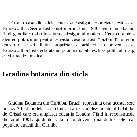
O alta casa din sticla care si-a castigat notorietatea este casa
Farnsworth. Casa a fost construita in anul 1940 pentru un doctor,
fiind gandita ca si o trasatura a designului modern. Ceea ce a atras
atentia publicului pentru aceasta casa a fost "razboiul" ulterior
construirii casei dintre proprietar si arhitect. In prezent casa
Farnsworth a fost declarata un jalon national deschisa publicului larg
ca si atractie turistica.
Gradina botanica din sticla
Gradina Botanica din Curitiba, Brazil, reprezinta casa acestei sere
uriase. A fost modelata astfel incat sa reasambleze modelul Palatului
de Cristal care era amplasat odata in Londra. Fiind in reconstructie
din anul 1991, gradinile si sera au devenit una dintre cele mai
populare atractii din Curitiba.