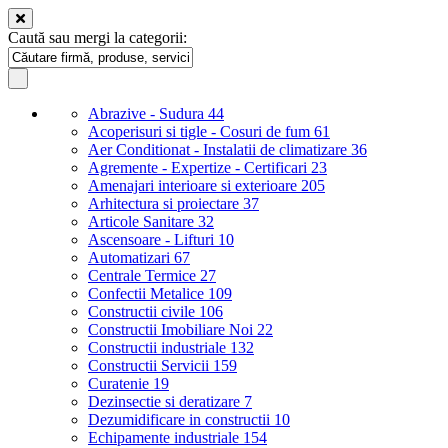
Caută sau mergi la categorii:
Abrazive - Sudura
44
Acoperisuri si tigle - Cosuri de fum
61
Aer Conditionat - Instalatii de climatizare
36
Agremente - Expertize - Certificari
23
Amenajari interioare si exterioare
205
Arhitectura si proiectare
37
Articole Sanitare
32
Ascensoare - Lifturi
10
Automatizari
67
Centrale Termice
27
Confectii Metalice
109
Constructii civile
106
Constructii Imobiliare Noi
22
Constructii industriale
132
Constructii Servicii
159
Curatenie
19
Dezinsectie si deratizare
7
Dezumidificare in constructii
10
Echipamente industriale
154