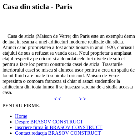
Casa din sticla - Paris
Casa de sticla (Maison de Verre) din Paris este un exemplu demn
de luat in seama a unei arhitecturi moderne realizate din sticla.
Atunci cand proprietatea a fost achizitionata in anul 1920, chiriasul
etajului de sus a refuzat sa vanda casa. Noul proprietar a amplasat
etajul respectiv pe cricuri si a demolat cele trei nivele de sub el
pentru a face loc pentru constructia casei de sticla. Trasaturile
interiorului casei se misca si aluneca usor pentru a crea un spatiu de
locuit fluid care poate fi schimbat oricand. Maison de Verre
reprezinta o comoara franceza si chiar si astazi studentilor la
arhitectura din toata lumea li se traseaza sarcina de a studia aceasta
casa.
< <
> >
PENTRU FIRME:
Home
Despre BRASOV CONSTRUCT
Inscriere firmă în BRASOV CONSTRUCT
Contact redacţia BRASOV CONSTRUCT